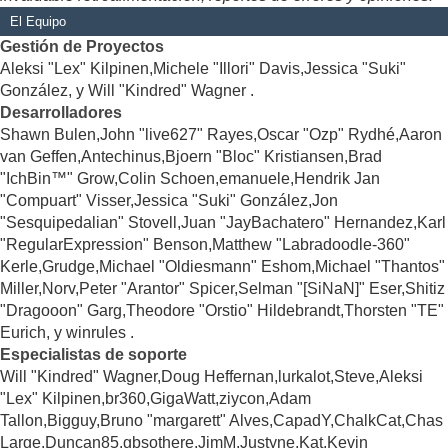
El Equipo
Gestión de Proyectos
Aleksi "Lex" Kilpinen,Michele "Illori" Davis,Jessica "Suki"
González, y Will "Kindred" Wagner .
Desarrolladores
Shawn Bulen,John "live627" Rayes,Oscar "Ozp" Rydhé,Aaron
van Geffen,Antechinus,Bjoern "Bloc" Kristiansen,Brad
"IchBin™" Grow,Colin Schoen,emanuele,Hendrik Jan
"Compuart" Visser,Jessica "Suki" González,Jon
"Sesquipedalian" Stovell,Juan "JayBachatero" Hernandez,Karl
"RegularExpression" Benson,Matthew "Labradoodle-360"
Kerle,Grudge,Michael "Oldiesmann" Eshom,Michael "Thantos"
Miller,Norv,Peter "Arantor" Spicer,Selman "[SiNaN]" Eser,Shitiz
"Dragooon" Garg,Theodore "Orstio" Hildebrandt,Thorsten "TE"
Eurich, y winrules .
Especialistas de soporte
Will "Kindred" Wagner,Doug Heffernan,lurkalot,Steve,Aleksi
"Lex" Kilpinen,br360,GigaWatt,ziycon,Adam
Tallon,Bigguy,Bruno "margarett" Alves,CapadY,ChalkCat,Chas
Large,Duncan85,gbsothere,JimM,Justyne,Kat,Kevin