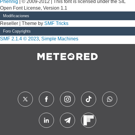
Phennig
| © 2009-2012 | This font is licensed under the SIL
Open Font License, Version 1.1
Modificaciones
Reseller | Theme by
SMF Tricks
Foro Copyrights
SMF 2.1.4 © 2023
,
Simple Machines