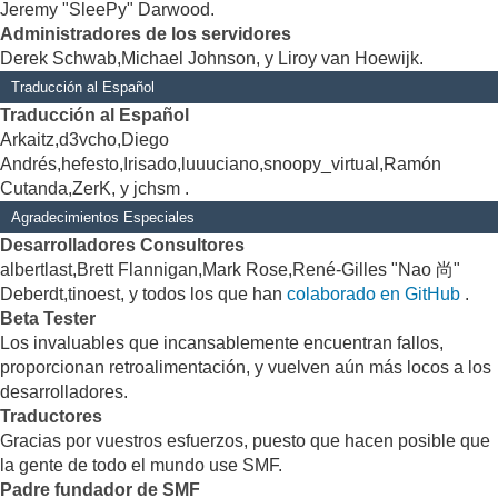
Jeremy "SleePy" Darwood.
Administradores de los servidores
Derek Schwab,Michael Johnson, y Liroy van Hoewijk.
Traducción al Español
Traducción al Español
Arkaitz,d3vcho,Diego
Andrés,hefesto,Irisado,luuuciano,snoopy_virtual,Ramón
Cutanda,ZerK, y jchsm .
Agradecimientos Especiales
Desarrolladores Consultores
albertlast,Brett Flannigan,Mark Rose,René-Gilles "Nao 尚"
Deberdt,tinoest, y todos los que han
colaborado en GitHub
.
Beta Tester
Los invaluables que incansablemente encuentran fallos,
proporcionan retroalimentación, y vuelven aún más locos a los
desarrolladores.
Traductores
Gracias por vuestros esfuerzos, puesto que hacen posible que
la gente de todo el mundo use SMF.
Padre fundador de SMF