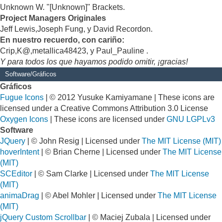
Unknown W. "[Unknown]" Brackets.
Project Managers Originales
Jeff Lewis,Joseph Fung, y David Recordon.
En nuestro recuerdo, con cariño:
Crip,K@,metallica48423, y Paul_Pauline .
Y para todos los que hayamos podido omitir, ¡gracias!
Software/Gráficos
Gráficos
Fugue Icons
| © 2012 Yusuke Kamiyamane | These icons are
licensed under a Creative Commons Attribution 3.0 License
Oxygen Icons
| These icons are licensed under
GNU LGPLv3
Software
JQuery
| © John Resig | Licensed under
The MIT License (MIT)
hoverIntent
| © Brian Cherne | Licensed under
The MIT License
(MIT)
SCEditor
| © Sam Clarke | Licensed under
The MIT License
(MIT)
animaDrag
| © Abel Mohler | Licensed under
The MIT License
(MIT)
jQuery Custom Scrollbar
| © Maciej Zubala | Licensed under