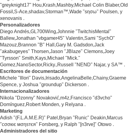
"greyknight17" Hou,Krash,Mashby,Michael Colin Blaber,Old
Fossil,S-Ace,shadav,Storman™,Wade "sησω" Poulsen, y
xenovanis .
Personalizadores
Diego Andrés,GL700Wing,Johnnie "TwitchisMental"
Ballew,Jonathan "vbgamer45" Valentin,Sami "SychO"
Mazouz,Brannon "B" Hall,Gary M. Gadsdon,Jack
"akabugeyes" Thorsen,Jason "JBlaze" Clemons,Joey
"Tyrsson" Smith,Kays,Michael "Mick."
Gomez,NanoSector,Ricky.,Russell "NEND" Najar, y SA™ .
Escritores de documentación
Michele "Illori" Davis,Irisado,AngelinaBelle,Chainy,Graeme
Spence, y Joshua "groundup" Dickerson .
Internacionalizadores
Nikola "Dzonny" Novaković,m4z,Francisco "d3vcho"
Domínguez,Robert Monden, y Relyana .
Marketing
Adish "(F.L.A.M.E.R)" Patel,Bryan "Runic" Deakin,Marcus
"cσσкιє мσηѕтєя" Forsberg, y Ralph "[n3rve]" Otowo .
Administradores del sitio