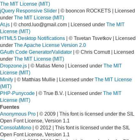
The MIT License (MIT)
jQuery Responsive Slider
| © booncon ROCKETS | Licensed
under
The MIT License (MIT)
At.js
| ©
chord.luo@gmail.com
| Licensed under
The MIT
License (MIT)
HTML5 Desktop Notifications
| © Tsvetan Tsvetkov | Licensed
under
The Apache License Version 2.0
GAuth Code Generator/Validator
| © Chris Cornutt | Licensed
under
The MIT License (MIT)
Dropzone.js
| © Matias Meno | Licensed under
The MIT
License (MIT)
Minify
| © Matthias Mullie | Licensed under
The MIT License
(MIT)
PHP-Punycode
| © True B.V. | Licensed under
The MIT
License (MIT)
Fuentes
Anonymous Pro
| © 2009 | This font is licensed under the SIL
Open Font License, Version 1.1
ConsolaMono
| © 2012 | This font is licensed under the SIL
Open Font License, Version 1.1