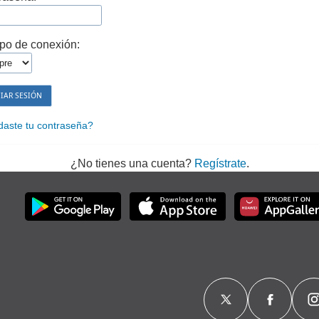
po de conexión:
daste tu contraseña?
¿No tienes una cuenta?
Regístrate
.