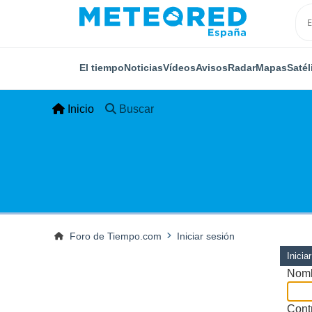
El tiempo
Noticias
Vídeos
Avisos
Radar
Mapas
Satél
Inicio
Buscar
Foro de Tiempo.com
Iniciar sesión
Inicia
Nomb
Cont