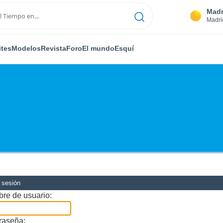
Madr
Madri
ites
Modelos
Revista
Foro
El mundo
Esquí
r sesión
re de usuario:
raseña: