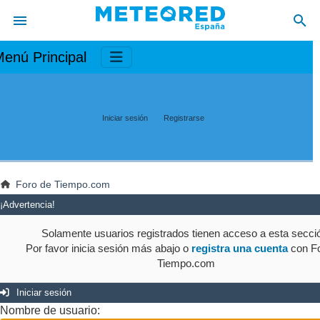
enú Principal
Iniciar sesión
Registrarse
Foro de Tiempo.com
¡Advertencia!
Solamente usuarios registrados tienen acceso a esta secci
Por favor inicia sesión más abajo o
registra una cuenta
con Fo
Tiempo.com
Iniciar sesión
Nombre de usuario: