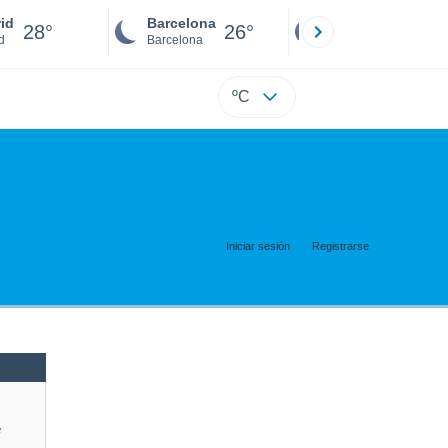
id
Barcelona
Sevilla
28°
26°
26°
d
Barcelona
Sevilla
ºC
Iniciar sesión
Registrarse
e