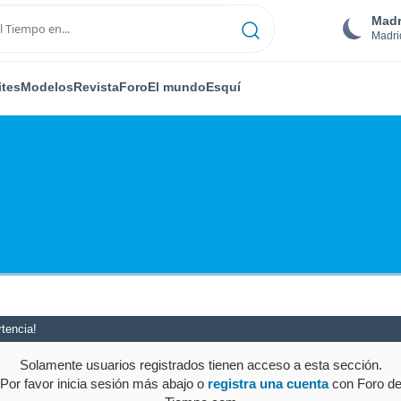
Madr
Madri
ites
Modelos
Revista
Foro
El mundo
Esquí
tencia!
Solamente usuarios registrados tienen acceso a esta sección.
Por favor inicia sesión más abajo o
registra una cuenta
con Foro d