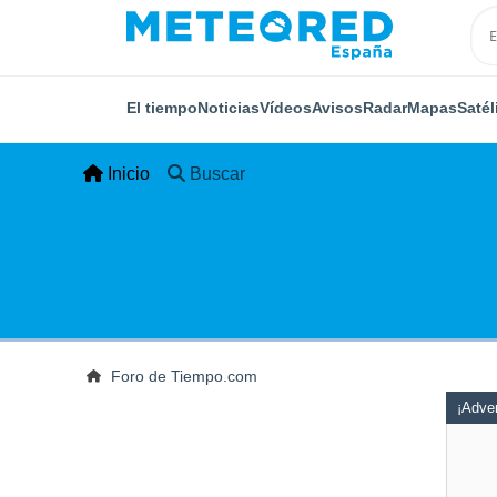
El tiempo
Noticias
Vídeos
Avisos
Radar
Mapas
Satél
Inicio
Buscar
Foro de Tiempo.com
¡Adver