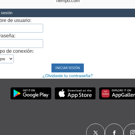
Tiempo.com
r sesión
re de usuario:
raseña:
po de conexión:
¿Olvidaste tu contraseña?