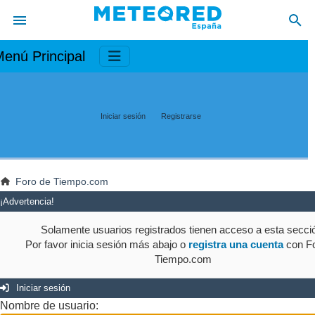
enú Principal
Iniciar sesión
Registrarse
Foro de Tiempo.com
¡Advertencia!
Solamente usuarios registrados tienen acceso a esta secci
Por favor inicia sesión más abajo o
registra una cuenta
con Fo
Tiempo.com
Iniciar sesión
Nombre de usuario: