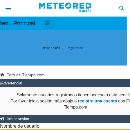
enú Principal
Iniciar sesión
Registrarse
Foro de Tiempo.com
¡Advertencia!
Solamente usuarios registrados tienen acceso a esta secci
Por favor inicia sesión más abajo o
registra una cuenta
con Fo
Tiempo.com
Iniciar sesión
Nombre de usuario: