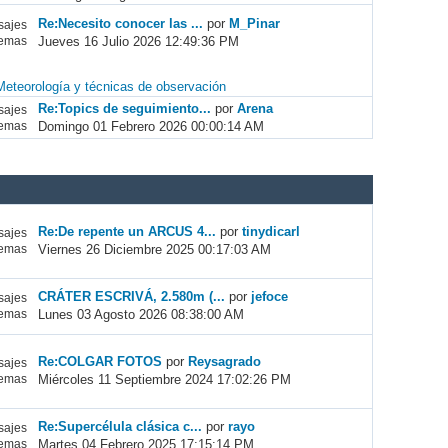
Re:Necesito conocer las ...
por
M_Pinar
ajes
Jueves 16 Julio 2026 12:49:36 PM
emas
Meteorología y técnicas de observación
Re:Topics de seguimiento...
por
Arena
ajes
Domingo 01 Febrero 2026 00:00:14 AM
emas
Re:De repente un ARCUS 4...
por
tinydicarl
ajes
Viernes 26 Diciembre 2025 00:17:03 AM
emas
CRÁTER ESCRIVÁ, 2.580m (...
por
jefoce
ajes
Lunes 03 Agosto 2026 08:38:00 AM
emas
Re:COLGAR FOTOS
por
Reysagrado
ajes
Miércoles 11 Septiembre 2024 17:02:26 PM
emas
Re:Supercélula clásica c...
por
rayo
ajes
Martes 04 Febrero 2025 17:15:14 PM
emas