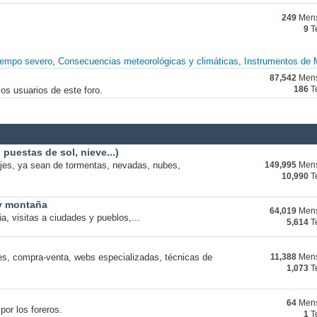
249
Mens
9
T
iempo severo
Consecuencias meteorológicas y climáticas
Instrumentos de 
87,542
Mens
os usuarios de este foro.
186
T
puestas de sol, nieve...)
ajes, ya sean de tormentas, nevadas, nubes,
149,995
Mens
10,990
T
 y montaña
64,019
Mens
a, visitas a ciudades y pueblos,...
5,614
T
s, compra-venta, webs especializadas, técnicas de
11,388
Mens
1,073
T
64
Mens
por los foreros.
1
T