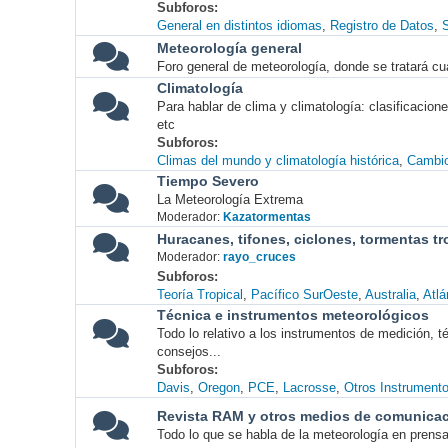
Subforos
General en distintos idiomas
Registro de Datos
S
Meteorología general
Foro general de meteorología, donde se tratará cu
Climatología
Para hablar de clima y climatología: clasificacio
etc
Subforos
Climas del mundo y climatología histórica
Cambio
Tiempo Severo
La Meteorología Extrema
Moderador:
Kazatormentas
Huracanes, tifones, ciclones, tormentas tr
Moderador:
rayo_cruces
Subforos
Teoría Tropical
Pacífico SurOeste
Australia
Atlá
Técnica e instrumentos meteorológicos
Todo lo relativo a los instrumentos de medición, 
consejos...
Subforos
Davis
Oregon
PCE
Lacrosse
Otros Instrument
Revista RAM y otros medios de comunica
Todo lo que se habla de la meteorología en prensa, 