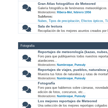
Gran Atlas fotográfico de Meteored
Galería fotográfica de fenómenos meteorológicos.
Moderadores:
Ribera-Met
,
febrero 1956
Subforos
Nubes
Tipos de precipitación
Efectos ópticos
T
Sala de lectura
Recopilación de los mejores asuntos creados por l
Fotografia
Reportajes de meteorología (kazas, nubes, 
Foro para que publiquemos todos nuestros report
atardeceres...
Moderadores:
Nambroque
,
Punsuly
Reportajes de viajes, pueblos, naturaleza
Muestra tus fotos de naturaleza y rutas de montañ
Moderadores:
Nambroque
,
Punsuly
Fotografía
Foro para que hablemos sobre cámaras, novedade
edición de fotos, concursos, etc...
Moderadores:
Nambroque
,
Punsuly
Los mejores reportajes de Meteored
Una selección de los mejores reportajes colgados 