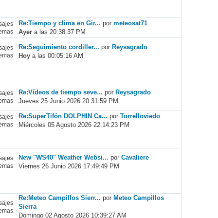
Re:Tiempo y clima en Gir...
por
meteosat71
ajes
Ayer
a las 20:38:37 PM
emas
Re:Seguimiento cordiller...
por
Reysagrado
ajes
Hoy
a las 00:05:16 AM
emas
Re:Vídeos de tiempo seve...
por
Reysagrado
ajes
Jueves 25 Junio 2026 20:31:59 PM
emas
Re:SuperTifón DOLPHIN Ca...
por
Torrelloviedo
ajes
Miércoles 05 Agosto 2026 22:14:23 PM
emas
New "WS40" Weather Websi...
por
Cavaliere
ajes
Viernes 26 Junio 2026 17:49:49 PM
emas
Re:Meteo Campillos Sierr...
por
Meteo Campillos
ajes
Sierra
emas
Domingo 02 Agosto 2026 10:39:27 AM