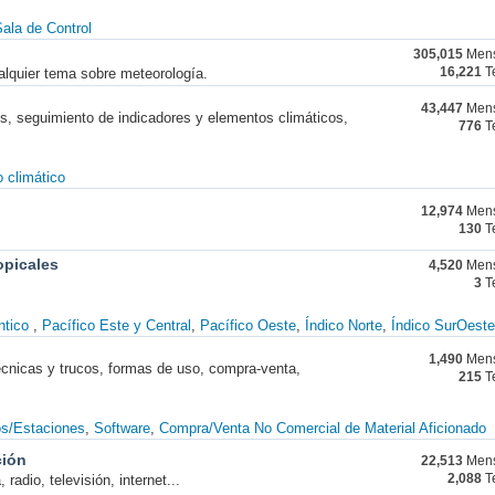
ala de Control
305,015
Mens
alquier tema sobre meteorología.
16,221
T
43,447
Mens
nes, seguimiento de indicadores y elementos climáticos,
776
T
 climático
12,974
Mens
130
T
opicales
4,520
Mens
3
T
ntico
Pacífico Este y Central
Pacífico Oeste
Índico Norte
Índico SurOeste
1,490
Mens
técnicas y trucos, formas de uso, compra-venta,
215
T
os/Estaciones
Software
Compra/Venta No Comercial de Material Aficionado
ción
22,513
Mens
radio, televisión, internet...
2,088
T