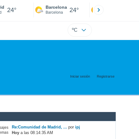
id
Barcelona
Sevilla
24°
24°
24°
d
Barcelona
Sevilla
ºC
Iniciar sesión
Registrarse
Re:Comunidad de Madrid, ...
por
ipj
ajes
Hoy
a las 08:14:35 AM
emas