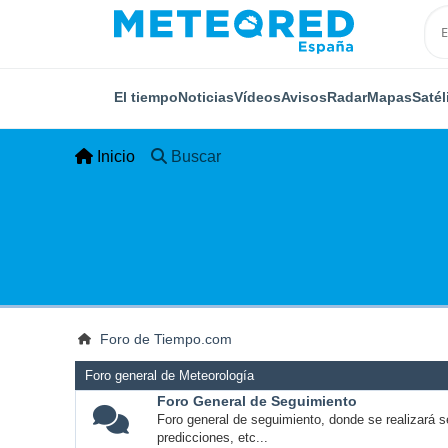
El tiempo
Noticias
Vídeos
Avisos
Radar
Mapas
Satél
Inicio
Buscar
Foro de Tiempo.com
Foro general de Meteorología
Foro General de Seguimiento
Foro general de seguimiento, donde se realizará s
predicciones, etc...