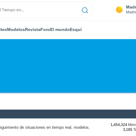
Madr
Madri
ites
Modelos
Revista
Foro
El mundo
Esquí
1,454,324
Mens
eguimiento de situaciones en tiempo real, modelos,
3,185
T