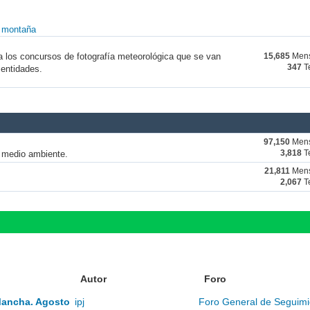
y montaña
a los concursos de fotografía meteorológica que se van
15,685
Mens
347
T
 entidades.
97,150
Mens
y medio ambiente.
3,818
T
21,811
Mens
2,067
T
Autor
Foro
Mancha. Agosto
ipj
Foro General de Seguimi