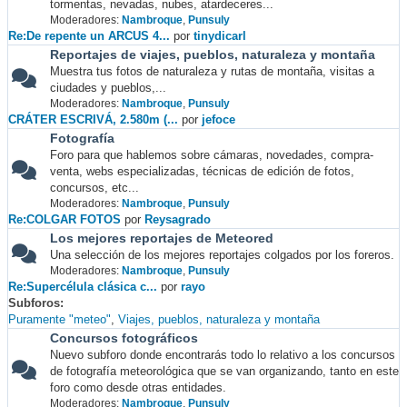
tormentas, nevadas, nubes, atardeceres...
Moderadores:
Nambroque
,
Punsuly
Re:De repente un ARCUS 4...
por
tinydicarl
Reportajes de viajes, pueblos, naturaleza y montaña
Muestra tus fotos de naturaleza y rutas de montaña, visitas a
ciudades y pueblos,...
Moderadores:
Nambroque
,
Punsuly
CRÁTER ESCRIVÁ, 2.580m (...
por
jefoce
Fotografía
Foro para que hablemos sobre cámaras, novedades, compra-
venta, webs especializadas, técnicas de edición de fotos,
concursos, etc...
Moderadores:
Nambroque
,
Punsuly
Re:COLGAR FOTOS
por
Reysagrado
Los mejores reportajes de Meteored
Una selección de los mejores reportajes colgados por los foreros.
Moderadores:
Nambroque
,
Punsuly
Re:Supercélula clásica c...
por
rayo
Subforos
Puramente "meteo"
Viajes, pueblos, naturaleza y montaña
Concursos fotográficos
Nuevo subforo donde encontrarás todo lo relativo a los concursos
de fotografía meteorológica que se van organizando, tanto en este
foro como desde otras entidades.
Moderadores:
Nambroque
,
Punsuly