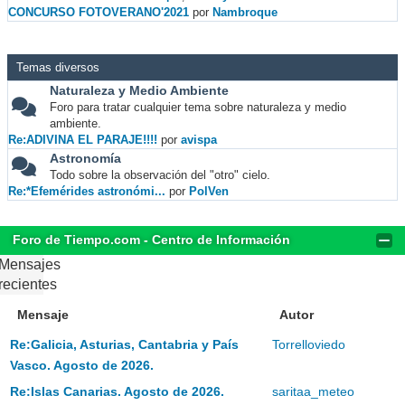
CONCURSO FOTOVERANO'2021
por
Nambroque
Temas diversos
Naturaleza y Medio Ambiente
Foro para tratar cualquier tema sobre naturaleza y medio
ambiente.
Re:ADIVINA EL PARAJE!!!!
por
avispa
Astronomía
Todo sobre la observación del "otro" cielo.
Re:*Efemérides astronómi...
por
PolVen
Foro de Tiempo.com - Centro de Información
Mensajes
recientes
Mensaje
Autor
Re:Galicia, Asturias, Cantabria y País
Torrelloviedo
Vasco. Agosto de 2026.
Re:Islas Canarias. Agosto de 2026.
saritaa_meteo