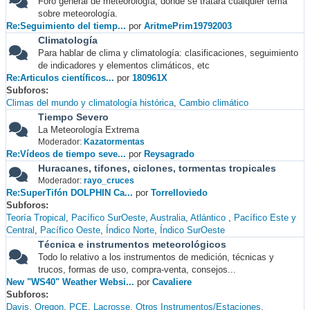
Foro general de meteorología, donde se tratará cualquier tema
sobre meteorología.
Re:Seguimiento del tiemp...
por
AritmePrim19792003
Climatología
Para hablar de clima y climatología: clasificaciones, seguimiento
de indicadores y elementos climáticos, etc
Re:Articulos científicos...
por
180961X
Subforos
Climas del mundo y climatología histórica
Cambio climático
Tiempo Severo
La Meteorología Extrema
Moderador:
Kazatormentas
Re:Vídeos de tiempo seve...
por
Reysagrado
Huracanes, tifones, ciclones, tormentas tropicales
Moderador:
rayo_cruces
Re:SuperTifón DOLPHIN Ca...
por
Torrelloviedo
Subforos
Teoría Tropical
Pacífico SurOeste
Australia
Atlántico
Pacífico Este y
Central
Pacífico Oeste
Índico Norte
Índico SurOeste
Técnica e instrumentos meteorológicos
Todo lo relativo a los instrumentos de medición, técnicas y
trucos, formas de uso, compra-venta, consejos...
New "WS40" Weather Websi...
por
Cavaliere
Subforos
Davis
Oregon
PCE
Lacrosse
Otros Instrumentos/Estaciones