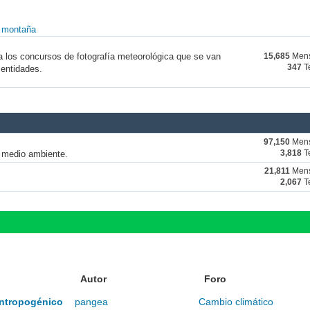
y montaña
a los concursos de fotografía meteorológica que se van
15,685
Mens
347
T
 entidades.
97,150
Mens
y medio ambiente.
3,818
T
21,811
Mens
2,067
T
Autor
Foro
 antropogénico
pangea
Cambio climático