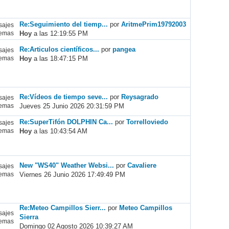
Re:Seguimiento del tiemp...
por
AritmePrim19792003
ajes
Hoy
a las 12:19:55 PM
emas
Re:Articulos científicos...
por
pangea
ajes
Hoy
a las 18:47:15 PM
emas
Re:Vídeos de tiempo seve...
por
Reysagrado
ajes
Jueves 25 Junio 2026 20:31:59 PM
emas
Re:SuperTifón DOLPHIN Ca...
por
Torrelloviedo
ajes
Hoy
a las 10:43:54 AM
emas
New "WS40" Weather Websi...
por
Cavaliere
ajes
Viernes 26 Junio 2026 17:49:49 PM
emas
Re:Meteo Campillos Sierr...
por
Meteo Campillos
ajes
Sierra
emas
Domingo 02 Agosto 2026 10:39:27 AM