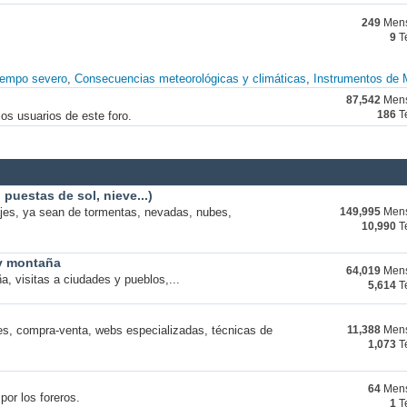
249
Mens
9
T
iempo severo
Consecuencias meteorológicas y climáticas
Instrumentos de 
87,542
Mens
os usuarios de este foro.
186
T
puestas de sol, nieve...)
ajes, ya sean de tormentas, nevadas, nubes,
149,995
Mens
10,990
T
 y montaña
64,019
Mens
a, visitas a ciudades y pueblos,...
5,614
T
s, compra-venta, webs especializadas, técnicas de
11,388
Mens
1,073
T
64
Mens
por los foreros.
1
T