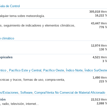
ala de Control
305,018
Mens
alquier tema sobre meteorología.
16,222
T
43,447
Mens
nes, seguimiento de indicadores y elementos climáticos,
776
T
 climático
12,974
Mens
130
T
opicales
4,521
Mens
3
T
ntico
Pacífico Este y Central
Pacífico Oeste
Índico Norte
Índico SurOeste
1,490
Mens
técnicas y trucos, formas de uso, compra-venta,
215
T
os/Estaciones
Software
Compra/Venta No Comercial de Material Aficionado
ción
22,513
Mens
radio, televisión, internet...
2,088
T