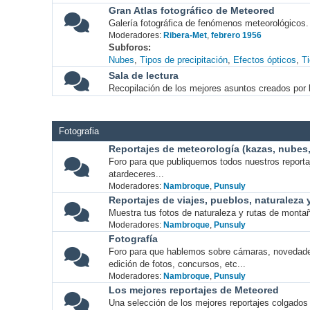
Gran Atlas fotográfico de Meteored
Galería fotográfica de fenómenos meteorológicos.
Moderadores:
Ribera-Met
,
febrero 1956
Subforos
Nubes
Tipos de precipitación
Efectos ópticos
T
Sala de lectura
Recopilación de los mejores asuntos creados por l
Fotografia
Reportajes de meteorología (kazas, nubes, 
Foro para que publiquemos todos nuestros report
atardeceres...
Moderadores:
Nambroque
,
Punsuly
Reportajes de viajes, pueblos, naturaleza
Muestra tus fotos de naturaleza y rutas de montañ
Moderadores:
Nambroque
,
Punsuly
Fotografía
Foro para que hablemos sobre cámaras, novedade
edición de fotos, concursos, etc...
Moderadores:
Nambroque
,
Punsuly
Los mejores reportajes de Meteored
Una selección de los mejores reportajes colgados 