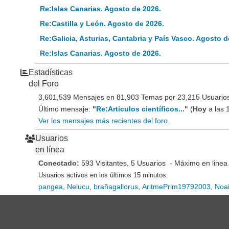
Re:Islas Canarias. Agosto de 2026.
Re:Castilla y León. Agosto de 2026.
Re:Galicia, Asturias, Cantabria y País Vasco. Agosto d
Re:Islas Canarias. Agosto de 2026.
Estadísticas
del Foro
3,601,539 Mensajes en 81,903 Temas por 23,215 Usuarios 
Último mensaje:
"
Re:Articulos científicos...
"
(
Hoy
a las 
Ver los mensajes más recientes del foro.
Usuarios
en línea
Conectado:
593 Visitantes, 5 Usuarios - Máximo en linea
Usuarios activos en los últimos 15 minutos:
pangea
,
Nelucu
,
brañagallorus
,
AritmePrim19792003
,
Noa