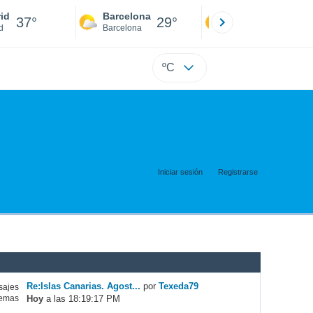
id
Barcelona
Sevilla
37°
29°
40°
d
Barcelona
Sevilla
ºC
Iniciar sesión
Registrarse
Re:Islas Canarias. Agost...
por
Texeda79
ajes
Hoy
a las 18:19:17 PM
emas