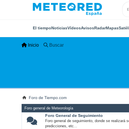
El tiempo
Noticias
Vídeos
Avisos
Radar
Mapas
Satél
Inicio
Buscar
Foro de Tiempo.com
Foro general de Meteorología
Foro General de Seguimiento
Foro general de seguimiento, donde se realizará s
predicciones, etc...