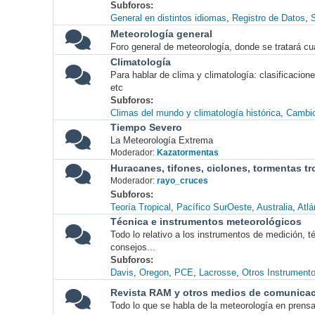
Subforos
General en distintos idiomas
Registro de Datos
S
Meteorología general
Foro general de meteorología, donde se tratará cu
Climatología
Para hablar de clima y climatología: clasificacio
etc
Subforos
Climas del mundo y climatología histórica
Cambio
Tiempo Severo
La Meteorología Extrema
Moderador:
Kazatormentas
Huracanes, tifones, ciclones, tormentas tr
Moderador:
rayo_cruces
Subforos
Teoría Tropical
Pacífico SurOeste
Australia
Atlá
Técnica e instrumentos meteorológicos
Todo lo relativo a los instrumentos de medición, 
consejos...
Subforos
Davis
Oregon
PCE
Lacrosse
Otros Instrument
Revista RAM y otros medios de comunica
Todo lo que se habla de la meteorología en prensa, 