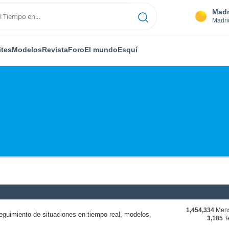
Madr
Madri
ites
Modelos
Revista
Foro
El mundo
Esquí
1,454,334
Mens
eguimiento de situaciones en tiempo real, modelos,
3,185
T