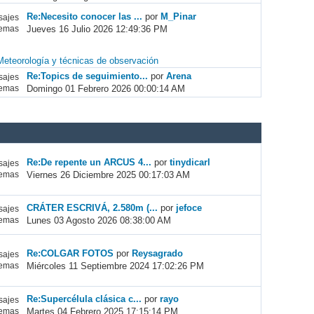
Re:Necesito conocer las ...
por
M_Pinar
ajes
Jueves 16 Julio 2026 12:49:36 PM
emas
Meteorología y técnicas de observación
Re:Topics de seguimiento...
por
Arena
ajes
Domingo 01 Febrero 2026 00:00:14 AM
emas
Re:De repente un ARCUS 4...
por
tinydicarl
ajes
Viernes 26 Diciembre 2025 00:17:03 AM
emas
CRÁTER ESCRIVÁ, 2.580m (...
por
jefoce
ajes
Lunes 03 Agosto 2026 08:38:00 AM
emas
Re:COLGAR FOTOS
por
Reysagrado
ajes
Miércoles 11 Septiembre 2024 17:02:26 PM
emas
Re:Supercélula clásica c...
por
rayo
ajes
Martes 04 Febrero 2025 17:15:14 PM
emas