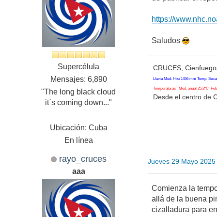
https://www.nhc.n
Saludos
Supercélula
CRUCES, Cienfuegos
Mensajes: 6,890
Lluvia Med. Hist 1456 mm Temp. Seca
Temperaturas Med. anual 25.3ºC Feb. 
"The long black cloud
Desde el centro de 
it`s coming down..."
Ubicación: Cuba
En línea
rayo_cruces
Jueves 29 Mayo 2025
aaa
Comienza la tempor
allá de la buena p
cizalladura para e