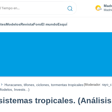
Madr
Madri
ites
Modelos
Revista
Foro
El mundo
Esquí
Huracanes, tifones, ciclones, tormentas tropicales
(Moderador:
rayo_c
odelos, Invests...)
istemas tropicales. (Análisis,