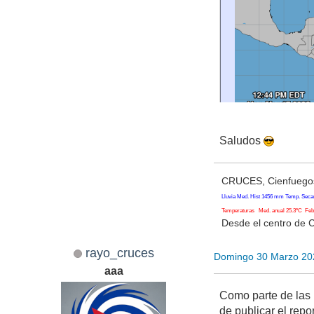
Saludos
CRUCES, Cienfuegos
Lluvia Med. Hist 1456 mm Temp. Seca
Temperaturas Med. anual 25.3ºC Feb. 
Desde el centro de 
rayo_cruces
Domingo 30 Marzo 20
aaa
Como parte de las 
de publicar el rep