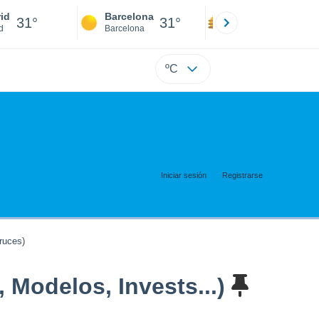
id
Barcelona
Sevilla
31°
31°
32°
d
Barcelona
Sevilla
ºC
Iniciar sesión
Registrarse
ruces
)
 Modelos, Invests...)