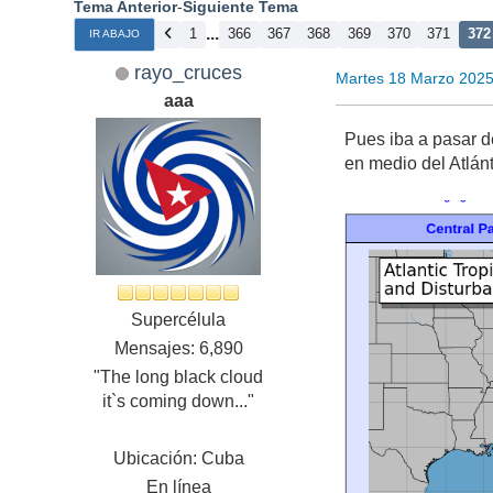
Tema Anterior
-
Siguiente Tema
...
1
366
367
368
369
370
371
372
IR ABAJO
rayo_cruces
Martes 18 Marzo 2025
aaa
Pues iba a pasar d
en medio del Atlánt
Supercélula
Mensajes: 6,890
"The long black cloud
it`s coming down..."
Ubicación: Cuba
En línea