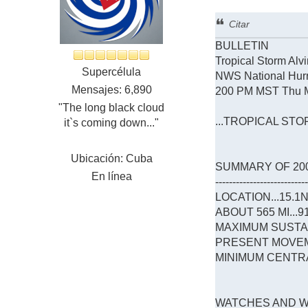
Citar
BULLETIN
Tropical Storm Al
Supercélula
NWS National Hu
Mensajes: 6,890
200 PM MST Thu 
"The long black cloud
...TROPICAL ST
it`s coming down..."
Ubicación: Cuba
SUMMARY OF 200 
En línea
--------------------------
LOCATION...15.1
ABOUT 565 MI...
MAXIMUM SUSTAIN
PRESENT MOVEME
MINIMUM CENTRAL
WATCHES AND 