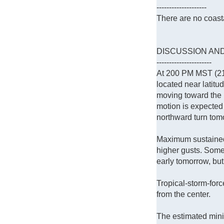
--------------------
There are no coasta
DISCUSSION AN
----------------------
At 200 PM MST (210
located near latitu
moving toward the 
motion is expected 
northward turn tom
Maximum sustained
higher gusts. Some
early tomorrow, but
Tropical-storm-for
from the center.
The estimated mini