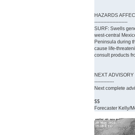
HAZARDS AFFEC
----------------------
SURF: Swells genera
west-central Mexico
Peninsula during th
cause life-threaten
consult products fr
NEXT ADVISORY
-------------
Next complete adv
$$
Forecaster Kelly/M