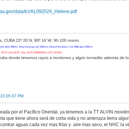
oaa.gov/data/tcr/AL092024_Helene.pdf
, CUBA 22º 20`N; 80º 16`W; 90-100 msnm
(nov-abril) 288mm Temp Lluv.(may-oct) 1200mm, Record Hist diario: 1 Jun 1988 aprox 500mm
20.7ºC Julio 28.2ºC Max. 36.2ºC 02/05/09 Min. 6.2ºC 15/12/10
Cuba donde tenemos rayos a montones y algún tornadito además de l
 23:05:07 PM
ada por el Pacífico Oriental, ya tenemos a la TT ALVIN movién
inta que tiene ahora será de corta vida y no amenaza tierra alg
ncontrar aguas cada vez mas frías y aire mas seco, el NHC la 