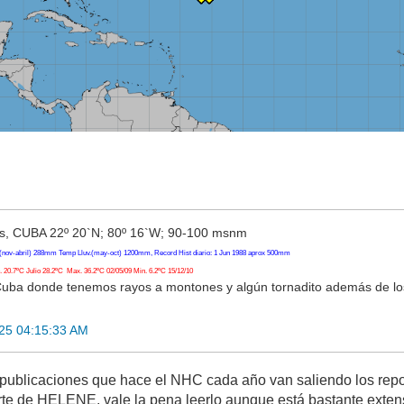
, CUBA 22º 20`N; 80º 16`W; 90-100 msnm
(nov-abril) 288mm Temp Lluv.(may-oct) 1200mm, Record Hist diario: 1 Jun 1988 aprox 500mm
20.7ºC Julio 28.2ºC Max. 36.2ºC 02/05/09 Min. 6.2ºC 15/12/10
Cuba donde tenemos rayos a montones y algún tornadito además de l
25 04:15:33 AM
publicaciones que hace el NHC cada año van saliendo los repor
orte de HELENE, vale la pena leerlo aunque está bastante exten