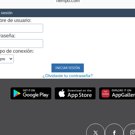
Tiempo.com
r sesión
re de usuario:
raseña:
po de conexión:
¿Olvidaste tu contraseña?