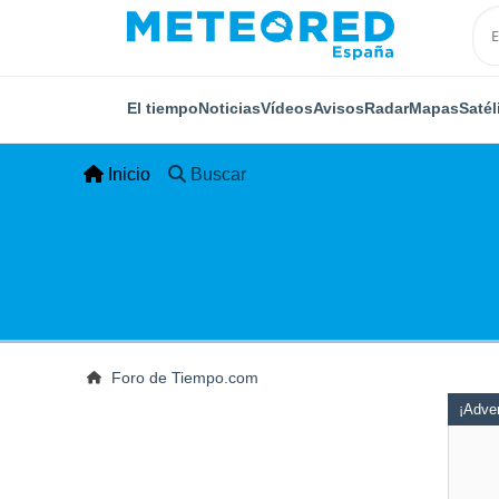
El tiempo
Noticias
Vídeos
Avisos
Radar
Mapas
Satél
Inicio
Buscar
Foro de Tiempo.com
¡Adver