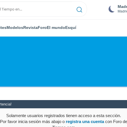
Madr
Madri
ites
Modelos
Revista
Foro
El mundo
Esquí
tencia!
Solamente usuarios registrados tienen acceso a esta sección.
Por favor inicia sesión más abajo o
registra una cuenta
con Foro d