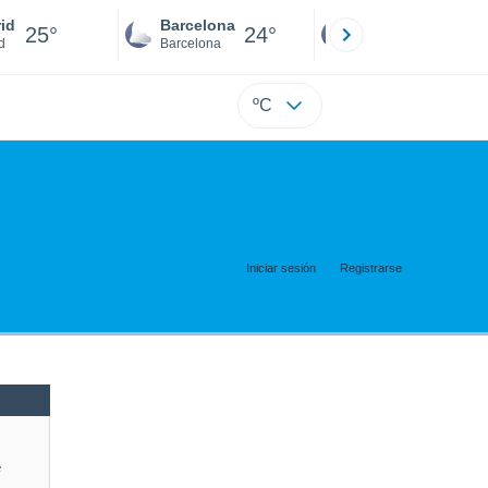
id
Barcelona
Sevilla
25°
24°
25°
d
Barcelona
Sevilla
ºC
Iniciar sesión
Registrarse
e