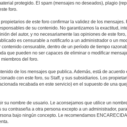
 material protegido. El spam (mensajes no deseados), plagio (r
ste foro.
s propietarios de este foro confirmar la validez de los mensaje
esponsables de su contenido. No garantizamos la exactitud, int
ón del autor, y no necesariamente las opiniones de este foro, su
licado es censurable a notificarlo a un administrador o un mode
ar contenido censurable, dentro de un período de tiempo razonab
enda que pueden no ser capaces de eliminar o modificar mensaje
s miembros del foro.
tenido de los mensajes que publica. Además, está de acuerdo e
acionado con este foro, su Staff, y sus subsidiarios. Los propiet
relacionada recabada en este servicio) en el supuesto de una qu
elegir su nombre de usuario. Le aconsejamos que utilice un nomb
s su contraseña a otra persona excepto a un administrador, para
ersona bajo ningún concepto. Le recomendamos ENCARECIDA
enta.