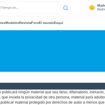
Madr
Madri
ites
Modelos
Revista
Foro
El mundo
Esquí
publicará ningún material que sea falso, difamatorio, inexacto, a
ue invada la privacidad de otra persona, material para adultos,
ublicar material protegido por derechos de autor a menos que u