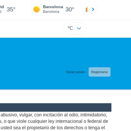
id
Barcelona
Sevilla
35°
30°
37°
d
Barcelona
Sevilla
ºC
Iniciar sesión
Registrarse
busivo, vulgar, con incitación al odio, intimidatorio,
 o que viole cualquier ley internacional o federal de
sted sea el propietario de los derechos o tenga el