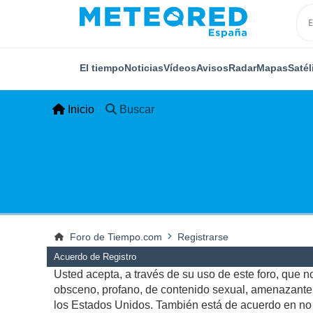
El tiempo
Noticias
Vídeos
Avisos
Radar
Mapas
Satél
Inicio
Buscar
Foro de Tiempo.com
Registrarse
Acuerdo de Registro
Usted acepta, a través de su uso de este foro, que no 
obsceno, profano, de contenido sexual, amenazante, q
los Estados Unidos. También está de acuerdo en no p