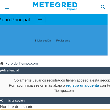
enú Principal
Iniciar sesión
Registrarse
Foro de Tiempo.com
¡Advertencia!
Solamente usuarios registrados tienen acceso a esta secci
Por favor inicia sesión más abajo o
registra una cuenta
con Fo
Tiempo.com
Iniciar sesión
Nombre de usuario: