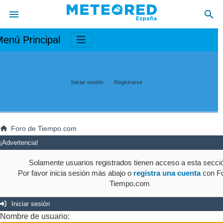
enú Principal
Iniciar sesión
Registrarse
Foro de Tiempo.com
¡Advertencia!
Solamente usuarios registrados tienen acceso a esta secci
Por favor inicia sesión más abajo o
registra una cuenta
con Fo
Tiempo.com
Iniciar sesión
Nombre de usuario: