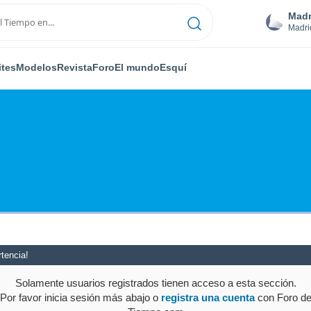
Madr
Madri
ites
Modelos
Revista
Foro
El mundo
Esquí
tencia!
Solamente usuarios registrados tienen acceso a esta sección.
Por favor inicia sesión más abajo o
registra una cuenta
con Foro d