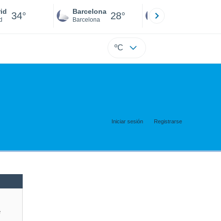
id
Barcelona
Sevilla
34°
28°
32°
d
Barcelona
Sevilla
ºC
Iniciar sesión
Registrarse
e