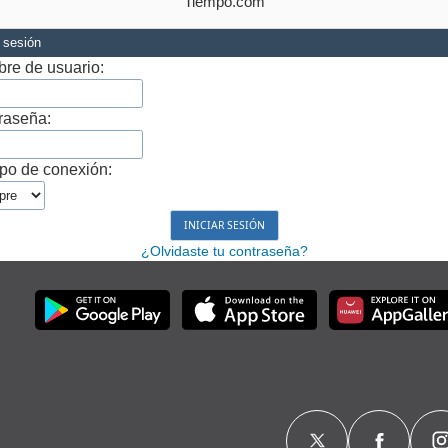
Tiempo.com
r sesión
re de usuario:
raseña:
po de conexión:
¿Olvidaste tu contraseña?