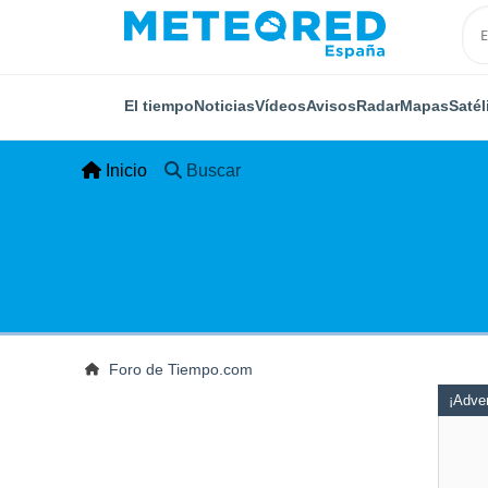
El tiempo
Noticias
Vídeos
Avisos
Radar
Mapas
Satél
Inicio
Buscar
Foro de Tiempo.com
¡Adver