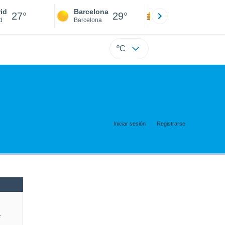
id
Barcelona
Sevilla
27°
29°
27°
d
Barcelona
Sevilla
ºC
Iniciar sesión
Registrarse
e