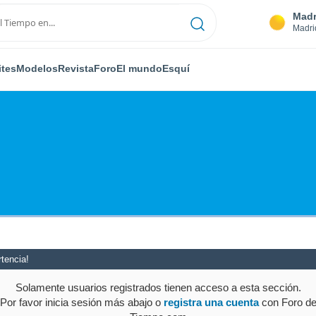
Madr
Madri
ites
Modelos
Revista
Foro
El mundo
Esquí
tencia!
Solamente usuarios registrados tienen acceso a esta sección.
Por favor inicia sesión más abajo o
registra una cuenta
con Foro d