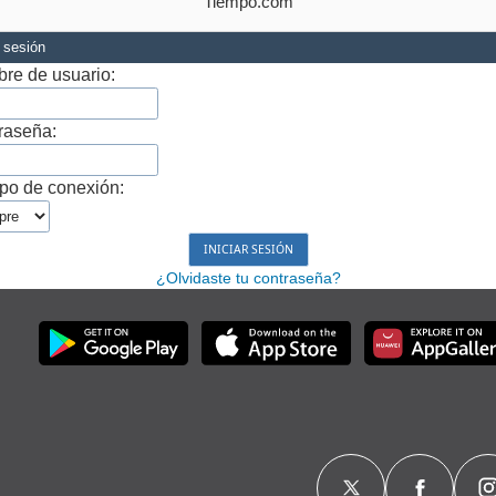
Tiempo.com
r sesión
re de usuario:
raseña:
po de conexión:
¿Olvidaste tu contraseña?