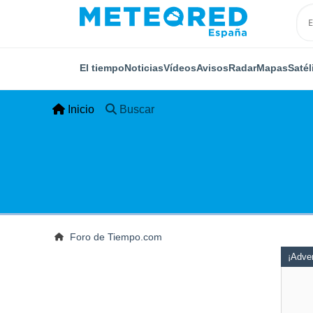
El tiempo
Noticias
Vídeos
Avisos
Radar
Mapas
Satél
Inicio
Buscar
Foro de Tiempo.com
¡Adver