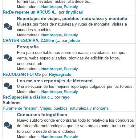
tormentas, nevadas, nubes, atardeceres...
Moderadores:
Nambroque
,
Punsuly
Re:De repente un ARCUS 4...
por
tinydicarl
Reportajes de viajes, pueblos, naturaleza y montaña
Muestra tus fotos de naturaleza y rutas de montaña, visitas a
ciudades y pueblos,...
Moderadores:
Nambroque
,
Punsuly
CRÁTER ESCRIVÁ, 2.580m (...
por
jefoce
Fotografía
Foro para que hablemos sobre cámaras, novedades, compra-
venta, webs especializadas, técnicas de edición de fotos,
concursos, etc...
Moderadores:
Nambroque
,
Punsuly
Re:COLGAR FOTOS
por
Reysagrado
Los mejores reportajes de Meteored
Una selección de los mejores reportajes colgados por los foreros.
Moderadores:
Nambroque
,
Punsuly
Re:Supercélula clásica c...
por
rayo
Subforos
Puramente "meteo"
Viajes, pueblos, naturaleza y montaña
Concursos fotográficos
Nuevo subforo donde encontrarás todo lo relativo a los concursos
de fotografía meteorológica que se van organizando, tanto en este
foro como desde otras entidades.
Moderadores:
Nambroque
,
Punsuly