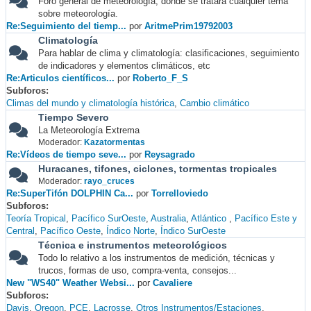
Foro general de meteorología, donde se tratará cualquier tema
sobre meteorología.
Re:Seguimiento del tiemp...
por
AritmePrim19792003
Climatología
Para hablar de clima y climatología: clasificaciones, seguimiento
de indicadores y elementos climáticos, etc
Re:Articulos científicos...
por
Roberto_F_S
Subforos
Climas del mundo y climatología histórica
Cambio climático
Tiempo Severo
La Meteorología Extrema
Moderador:
Kazatormentas
Re:Vídeos de tiempo seve...
por
Reysagrado
Huracanes, tifones, ciclones, tormentas tropicales
Moderador:
rayo_cruces
Re:SuperTifón DOLPHIN Ca...
por
Torrelloviedo
Subforos
Teoría Tropical
Pacífico SurOeste
Australia
Atlántico
Pacífico Este y
Central
Pacífico Oeste
Índico Norte
Índico SurOeste
Técnica e instrumentos meteorológicos
Todo lo relativo a los instrumentos de medición, técnicas y
trucos, formas de uso, compra-venta, consejos...
New "WS40" Weather Websi...
por
Cavaliere
Subforos
Davis
Oregon
PCE
Lacrosse
Otros Instrumentos/Estaciones