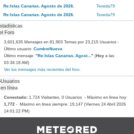
Re:Islas Canarias. Agosto de 2026.
Texeda79
Re:Islas Canarias. Agosto de 2026.
Texeda79
stadísticas
el Foro
3,601,635 Mensajes en 81,903 Temas por 23,215 Usuarios -
Último usuario:
CumbreNueva
Último mensaje:
"
Re:Islas Canarias. Agost...
"
(
Hoy
a las
03:34:18 AM)
Ver los mensajes más recientes del foro.
Usuarios
en línea
Conectado:
1,724 Visitantes, 0 Usuarios - Máximo en linea hoy:
1,772
- Máximo en linea siempre: 19,147 (Viernes 24 Abril 2026
14:01:22 PM)