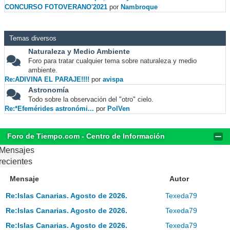
CONCURSO FOTOVERANO'2021
por
Nambroque
Temas diversos
Naturaleza y Medio Ambiente
Foro para tratar cualquier tema sobre naturaleza y medio
ambiente.
Re:ADIVINA EL PARAJE!!!!
por
avispa
Astronomía
Todo sobre la observación del "otro" cielo.
Re:*Efemérides astronómi...
por
PolVen
Foro de Tiempo.com - Centro de Información
Mensajes
recientes
Mensaje
Autor
Re:Islas Canarias. Agosto de 2026.
Texeda79
Re:Islas Canarias. Agosto de 2026.
Texeda79
Re:Islas Canarias. Agosto de 2026.
Texeda79