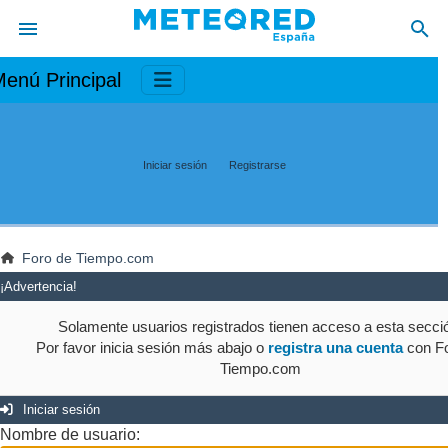
enú Principal
Iniciar sesión
Registrarse
Foro de Tiempo.com
¡Advertencia!
Solamente usuarios registrados tienen acceso a esta secci
Por favor inicia sesión más abajo o
registra una cuenta
con Fo
Tiempo.com
Iniciar sesión
Nombre de usuario: