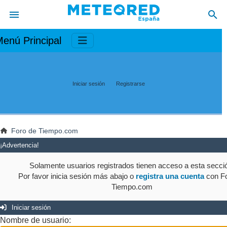
enú Principal
Iniciar sesión
Registrarse
Foro de Tiempo.com
¡Advertencia!
Solamente usuarios registrados tienen acceso a esta secci
Por favor inicia sesión más abajo o
registra una cuenta
con Fo
Tiempo.com
Iniciar sesión
Nombre de usuario: