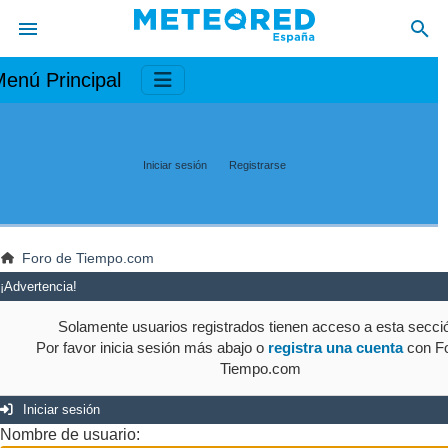
enú Principal
Iniciar sesión
Registrarse
Foro de Tiempo.com
¡Advertencia!
Solamente usuarios registrados tienen acceso a esta secci
Por favor inicia sesión más abajo o
registra una cuenta
con Fo
Tiempo.com
Iniciar sesión
Nombre de usuario: