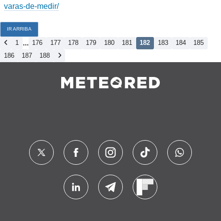
varas-de-medir/
IR ARRIBA
...
1
176
177
178
179
180
181
182
183
184
185
186
187
188