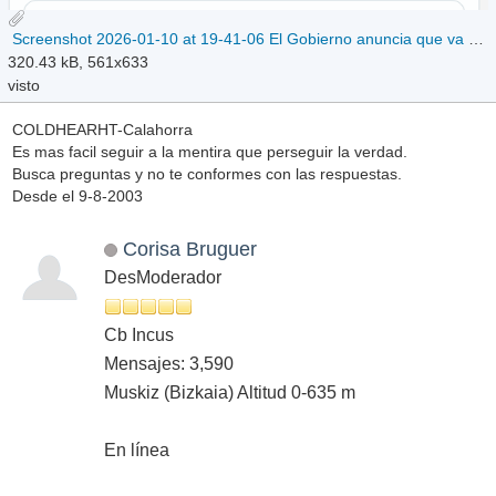
Screenshot 2026-01-10 at 19-41-06 El Gobierno anuncia que va a llevar a la Fiscalía los ataques y discursos de odio contra meteorólogos divulgadores climáticos y periodistas.png
320.43 kB, 561x633
visto
COLDHEARHT-Calahorra
Es mas facil seguir a la mentira que perseguir la verdad.
Busca preguntas y no te conformes con las respuestas.
Desde el 9-8-2003
Corisa Bruguer
DesModerador
Cb Incus
Mensajes: 3,590
Muskiz (Bizkaia) Altitud 0-635 m
En línea