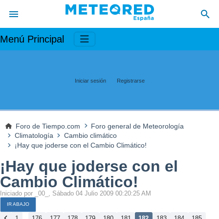
Menú Principal
Iniciar sesión
Registrarse
Foro de Tiempo.com
Foro general de Meteorología
Climatología
Cambio climático
¡Hay que joderse con el Cambio Climático!
¡Hay que joderse con el
Cambio Climático!
Iniciado por _00_, Sábado 04 Julio 2009 00:20:25 AM
IR ABAJO
...
1
176
177
178
179
180
181
182
183
184
185