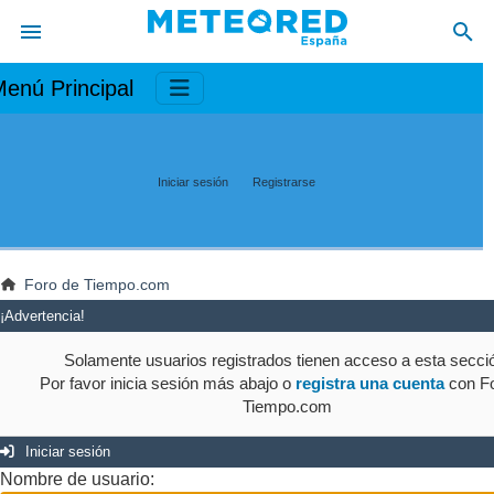
enú Principal
Iniciar sesión
Registrarse
Foro de Tiempo.com
¡Advertencia!
Solamente usuarios registrados tienen acceso a esta secci
Por favor inicia sesión más abajo o
registra una cuenta
con Fo
Tiempo.com
Iniciar sesión
Nombre de usuario: