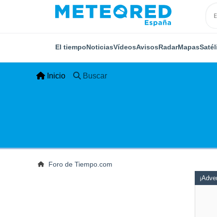
El tiempo
Noticias
Vídeos
Avisos
Radar
Mapas
Satél
Inicio
Buscar
Foro de Tiempo.com
¡Adver