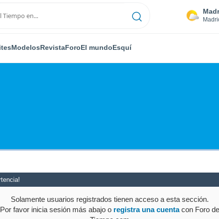
Madr
Madri
ites
Modelos
Revista
Foro
El mundo
Esquí
tencia!
Solamente usuarios registrados tienen acceso a esta sección.
Por favor inicia sesión más abajo o
registra una cuenta
con Foro d