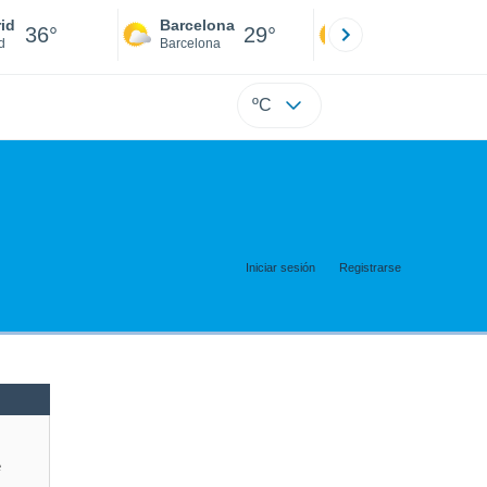
id
Barcelona
Sevilla
36°
29°
38°
d
Barcelona
Sevilla
ºC
Iniciar sesión
Registrarse
e