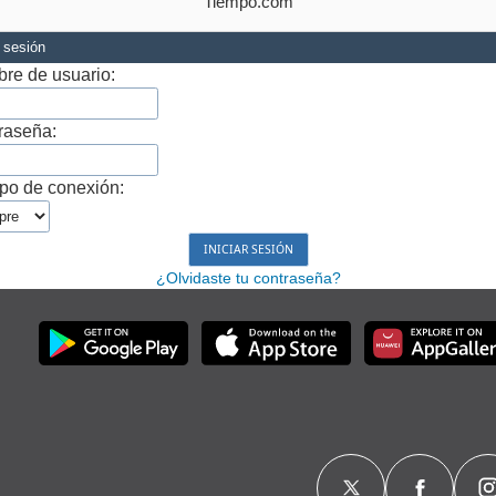
Tiempo.com
r sesión
re de usuario:
raseña:
po de conexión:
¿Olvidaste tu contraseña?