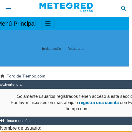
enú Principal
Iniciar sesión
Registrarse
Foro de Tiempo.com
¡Advertencia!
Solamente usuarios registrados tienen acceso a esta secci
Por favor inicia sesión más abajo o
registra una cuenta
con Fo
Tiempo.com
Iniciar sesión
Nombre de usuario: