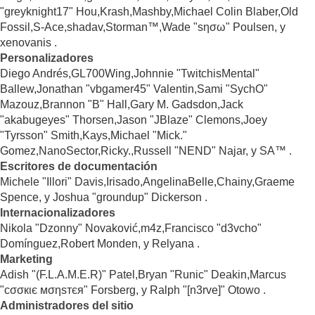
"greyknight17" Hou,Krash,Mashby,Michael Colin Blaber,Old
Fossil,S-Ace,shadav,Storman™,Wade "sησω" Poulsen, y
xenovanis .
Personalizadores
Diego Andrés,GL700Wing,Johnnie "TwitchisMental"
Ballew,Jonathan "vbgamer45" Valentin,Sami "SychO"
Mazouz,Brannon "B" Hall,Gary M. Gadsdon,Jack
"akabugeyes" Thorsen,Jason "JBlaze" Clemons,Joey
"Tyrsson" Smith,Kays,Michael "Mick."
Gomez,NanoSector,Ricky.,Russell "NEND" Najar, y SA™ .
Escritores de documentación
Michele "Illori" Davis,Irisado,AngelinaBelle,Chainy,Graeme
Spence, y Joshua "groundup" Dickerson .
Internacionalizadores
Nikola "Dzonny" Novaković,m4z,Francisco "d3vcho"
Domínguez,Robert Monden, y Relyana .
Marketing
Adish "(F.L.A.M.E.R)" Patel,Bryan "Runic" Deakin,Marcus
"cσσкιє мσηѕтєя" Forsberg, y Ralph "[n3rve]" Otowo .
Administradores del sitio