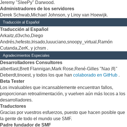
Jeremy "SleePy" Darwood.
Administradores de los servidores
Derek Schwab,Michael Johnson, y Liroy van Hoewijk.
Traducción al Español
Traducción al Español
Arkaitz,d3vcho,Diego
Andrés,hefesto,Irisado,luuuciano,snoopy_virtual,Ramón
Cutanda,ZerK, y jchsm .
Agradecimientos Especiales
Desarrolladores Consultores
albertlast,Brett Flannigan,Mark Rose,René-Gilles "Nao 尚"
Deberdt,tinoest, y todos los que han
colaborado en GitHub
.
Beta Tester
Los invaluables que incansablemente encuentran fallos,
proporcionan retroalimentación, y vuelven aún más locos a los
desarrolladores.
Traductores
Gracias por vuestros esfuerzos, puesto que hacen posible que
la gente de todo el mundo use SMF.
Padre fundador de SMF