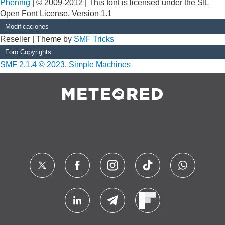
Phennig
| © 2009-2012 | This font is licensed under the SIL
Open Font License, Version 1.1
Modificaciones
Reseller | Theme by
SMF Tricks
Foro Copyrights
SMF 2.1.4 © 2023
,
Simple Machines