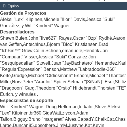
El Equipo
Gestión de Proyectos
Aleksi "Lex" Kilpinen,Michele "Illori" Davis,Jessica "Suki"
González, y Will "Kindred" Wagner .
Desarrolladores
Shawn Bulen,John "live627" Rayes,Oscar "Ozp" Rydhé,Aaron
van Geffen,Antechinus,Bjoern "Bloc" Kristiansen,Brad
"IchBin™" Grow,Colin Schoen,emanuele,Hendrik Jan
"Compuart" Visser,Jessica "Suki" González,Jon
"Sesquipedalian" Stovell,Juan "JayBachatero" Hernandez,Karl
"RegularExpression" Benson,Matthew "Labradoodle-360"
Kerle,Grudge,Michael "Oldiesmann" Eshom,Michael "Thantos"
Miller,Norv,Peter "Arantor" Spicer,Selman "[SiNaN]" Eser,Shitiz
"Dragooon" Garg,Theodore "Orstio" Hildebrandt,Thorsten "TE"
Eurich, y winrules .
Especialistas de soporte
Will "Kindred" Wagner,Doug Heffernan,lurkalot,Steve,Aleksi
"Lex" Kilpinen,br360,GigaWatt,ziycon,Adam
Tallon,Bigguy,Bruno "margarett" Alves,CapadY,ChalkCat,Chas
Large,Duncan85,gbsothere,JimM,Justyne,Kat,Kevin