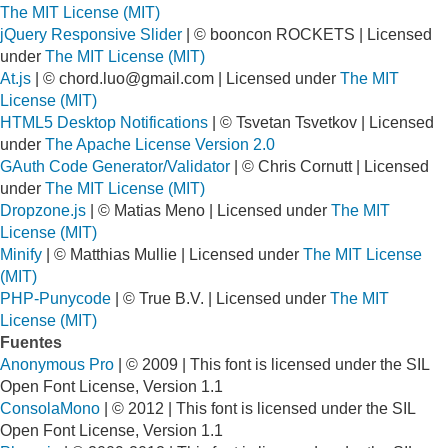
The MIT License (MIT)
jQuery Responsive Slider
| © booncon ROCKETS | Licensed
under
The MIT License (MIT)
At.js
| ©
chord.luo@gmail.com
| Licensed under
The MIT
License (MIT)
HTML5 Desktop Notifications
| © Tsvetan Tsvetkov | Licensed
under
The Apache License Version 2.0
GAuth Code Generator/Validator
| © Chris Cornutt | Licensed
under
The MIT License (MIT)
Dropzone.js
| © Matias Meno | Licensed under
The MIT
License (MIT)
Minify
| © Matthias Mullie | Licensed under
The MIT License
(MIT)
PHP-Punycode
| © True B.V. | Licensed under
The MIT
License (MIT)
Fuentes
Anonymous Pro
| © 2009 | This font is licensed under the SIL
Open Font License, Version 1.1
ConsolaMono
| © 2012 | This font is licensed under the SIL
Open Font License, Version 1.1