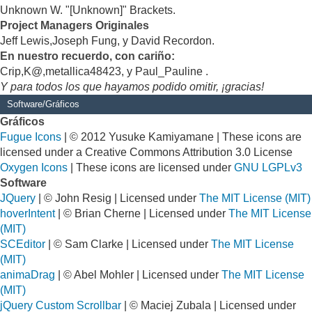
Unknown W. "[Unknown]" Brackets.
Project Managers Originales
Jeff Lewis,Joseph Fung, y David Recordon.
En nuestro recuerdo, con cariño:
Crip,K@,metallica48423, y Paul_Pauline .
Y para todos los que hayamos podido omitir, ¡gracias!
Software/Gráficos
Gráficos
Fugue Icons
| © 2012 Yusuke Kamiyamane | These icons are
licensed under a Creative Commons Attribution 3.0 License
Oxygen Icons
| These icons are licensed under
GNU LGPLv3
Software
JQuery
| © John Resig | Licensed under
The MIT License (MIT)
hoverIntent
| © Brian Cherne | Licensed under
The MIT License
(MIT)
SCEditor
| © Sam Clarke | Licensed under
The MIT License
(MIT)
animaDrag
| © Abel Mohler | Licensed under
The MIT License
(MIT)
jQuery Custom Scrollbar
| © Maciej Zubala | Licensed under