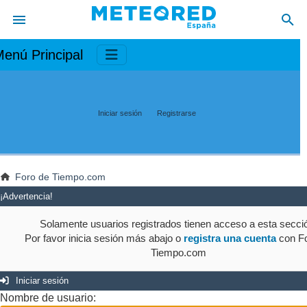
enú Principal
Iniciar sesión
Registrarse
Foro de Tiempo.com
¡Advertencia!
Solamente usuarios registrados tienen acceso a esta secci
Por favor inicia sesión más abajo o
registra una cuenta
con Fo
Tiempo.com
Iniciar sesión
Nombre de usuario: