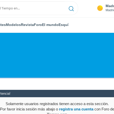
Madr
Madri
ites
Modelos
Revista
Foro
El mundo
Esquí
tencia!
Solamente usuarios registrados tienen acceso a esta sección.
Por favor inicia sesión más abajo o
registra una cuenta
con Foro d