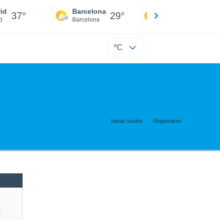
id
Barcelona
Sevilla
37°
29°
40°
d
Barcelona
Sevilla
ºC
Iniciar sesión
Registrarse
e