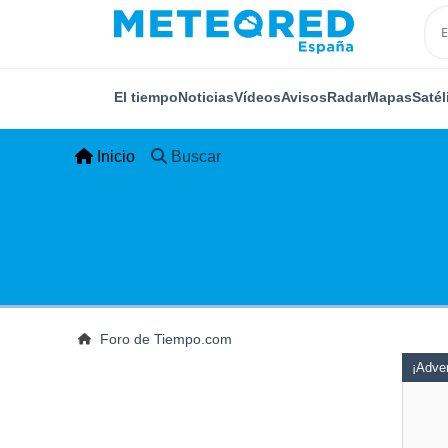
El tiempo
Noticias
Vídeos
Avisos
Radar
Mapas
Satél
Inicio
Buscar
Foro de Tiempo.com
¡Adver