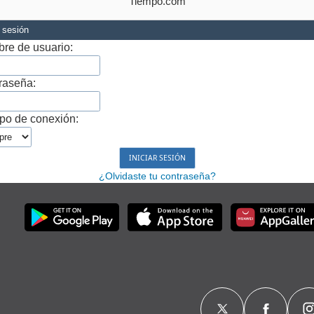
Tiempo.com
r sesión
re de usuario:
raseña:
po de conexión:
¿Olvidaste tu contraseña?