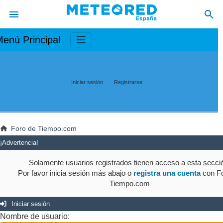
enú Principal
Iniciar sesión
Registrarse
Foro de Tiempo.com
¡Advertencia!
Solamente usuarios registrados tienen acceso a esta secci
Por favor inicia sesión más abajo o
registra una cuenta
con Fo
Tiempo.com
Iniciar sesión
Nombre de usuario: