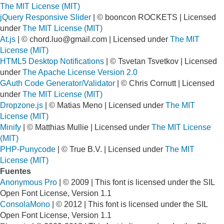
The MIT License (MIT)
jQuery Responsive Slider
| © booncon ROCKETS | Licensed
under
The MIT License (MIT)
At.js
| ©
chord.luo@gmail.com
| Licensed under
The MIT
License (MIT)
HTML5 Desktop Notifications
| © Tsvetan Tsvetkov | Licensed
under
The Apache License Version 2.0
GAuth Code Generator/Validator
| © Chris Cornutt | Licensed
under
The MIT License (MIT)
Dropzone.js
| © Matias Meno | Licensed under
The MIT
License (MIT)
Minify
| © Matthias Mullie | Licensed under
The MIT License
(MIT)
PHP-Punycode
| © True B.V. | Licensed under
The MIT
License (MIT)
Fuentes
Anonymous Pro
| © 2009 | This font is licensed under the SIL
Open Font License, Version 1.1
ConsolaMono
| © 2012 | This font is licensed under the SIL
Open Font License, Version 1.1