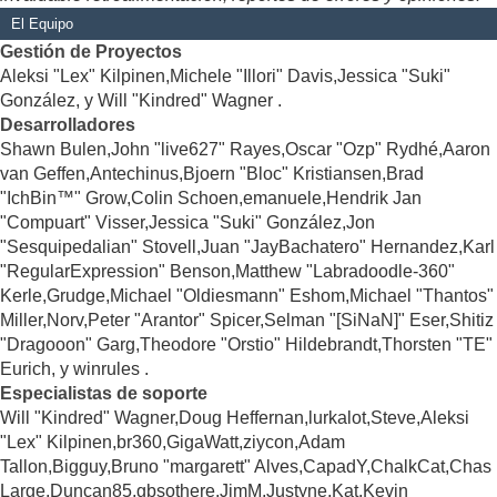
El Equipo
Gestión de Proyectos
Aleksi "Lex" Kilpinen,Michele "Illori" Davis,Jessica "Suki"
González, y Will "Kindred" Wagner .
Desarrolladores
Shawn Bulen,John "live627" Rayes,Oscar "Ozp" Rydhé,Aaron
van Geffen,Antechinus,Bjoern "Bloc" Kristiansen,Brad
"IchBin™" Grow,Colin Schoen,emanuele,Hendrik Jan
"Compuart" Visser,Jessica "Suki" González,Jon
"Sesquipedalian" Stovell,Juan "JayBachatero" Hernandez,Karl
"RegularExpression" Benson,Matthew "Labradoodle-360"
Kerle,Grudge,Michael "Oldiesmann" Eshom,Michael "Thantos"
Miller,Norv,Peter "Arantor" Spicer,Selman "[SiNaN]" Eser,Shitiz
"Dragooon" Garg,Theodore "Orstio" Hildebrandt,Thorsten "TE"
Eurich, y winrules .
Especialistas de soporte
Will "Kindred" Wagner,Doug Heffernan,lurkalot,Steve,Aleksi
"Lex" Kilpinen,br360,GigaWatt,ziycon,Adam
Tallon,Bigguy,Bruno "margarett" Alves,CapadY,ChalkCat,Chas
Large,Duncan85,gbsothere,JimM,Justyne,Kat,Kevin