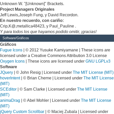
Unknown W. "[Unknown]" Brackets.
Project Managers Originales
Jeff Lewis,Joseph Fung, y David Recordon.
En nuestro recuerdo, con cariño:
Crip,K@,metallica48423, y Paul_Pauline .
Y para todos los que hayamos podido omitir, ¡gracias!
Software/Gráficos
Gráficos
Fugue Icons
| © 2012 Yusuke Kamiyamane | These icons are
licensed under a Creative Commons Attribution 3.0 License
Oxygen Icons
| These icons are licensed under
GNU LGPLv3
Software
JQuery
| © John Resig | Licensed under
The MIT License (MIT)
hoverIntent
| © Brian Cherne | Licensed under
The MIT License
(MIT)
SCEditor
| © Sam Clarke | Licensed under
The MIT License
(MIT)
animaDrag
| © Abel Mohler | Licensed under
The MIT License
(MIT)
jQuery Custom Scrollbar
| © Maciej Zubala | Licensed under