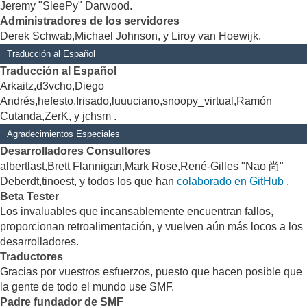
Jeremy "SleePy" Darwood.
Administradores de los servidores
Derek Schwab,Michael Johnson, y Liroy van Hoewijk.
Traducción al Español
Traducción al Español
Arkaitz,d3vcho,Diego
Andrés,hefesto,Irisado,luuuciano,snoopy_virtual,Ramón
Cutanda,ZerK, y jchsm .
Agradecimientos Especiales
Desarrolladores Consultores
albertlast,Brett Flannigan,Mark Rose,René-Gilles "Nao 尚"
Deberdt,tinoest, y todos los que han
colaborado en GitHub
.
Beta Tester
Los invaluables que incansablemente encuentran fallos,
proporcionan retroalimentación, y vuelven aún más locos a los
desarrolladores.
Traductores
Gracias por vuestros esfuerzos, puesto que hacen posible que
la gente de todo el mundo use SMF.
Padre fundador de SMF