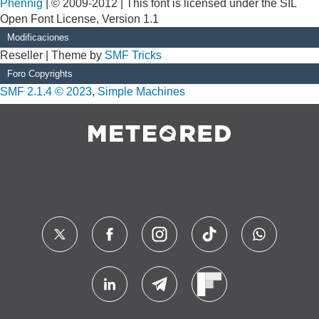
Phennig
| © 2009-2012 | This font is licensed under the SIL
Open Font License, Version 1.1
Modificaciones
Reseller | Theme by
SMF Tricks
Foro Copyrights
SMF 2.1.4 © 2023
,
Simple Machines