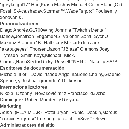
"greyknight17" Hou,Krash,Mashby,Michael Colin Blaber,Old
Fossil,S-Ace,shadav,Storman™,Wade "sησω" Poulsen, y
xenovanis .
Personalizadores
Diego Andrés,GL700Wing,Johnnie "TwitchisMental"
Ballew,Jonathan "vbgamer45" Valentin,Sami "SychO"
Mazouz,Brannon "B" Hall,Gary M. Gadsdon,Jack
"akabugeyes" Thorsen,Jason "JBlaze" Clemons,Joey
"Tyrsson" Smith,Kays,Michael "Mick."
Gomez,NanoSector,Ricky.,Russell "NEND" Najar, y SA™ .
Escritores de documentación
Michele "Illori" Davis,Irisado,AngelinaBelle,Chainy,Graeme
Spence, y Joshua "groundup" Dickerson .
Internacionalizadores
Nikola "Dzonny" Novaković,m4z,Francisco "d3vcho"
Domínguez,Robert Monden, y Relyana .
Marketing
Adish "(F.L.A.M.E.R)" Patel,Bryan "Runic" Deakin,Marcus
"cσσкιє мσηѕтєя" Forsberg, y Ralph "[n3rve]" Otowo .
Administradores del sitio