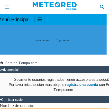
enú Principal
Iniciar sesión
Registrarse
Foro de Tiempo.com
¡Advertencia!
Solamente usuarios registrados tienen acceso a esta secci
Por favor inicia sesión más abajo o
registra una cuenta
con Fo
Tiempo.com
Iniciar sesión
Nombre de usuario: