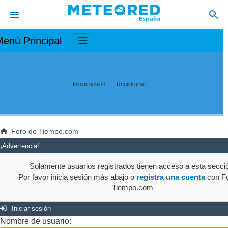
enú Principal
Iniciar sesión
Registrarse
Foro de Tiempo.com
¡Advertencia!
Solamente usuarios registrados tienen acceso a esta secci
Por favor inicia sesión más abajo o
registra una cuenta
con Fo
Tiempo.com
Iniciar sesión
Nombre de usuario: