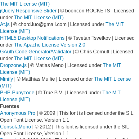
The MIT License (MIT)
jQuery Responsive Slider
| © booncon ROCKETS | Licensed
under
The MIT License (MIT)
At.js
| ©
chord.luo@gmail.com
| Licensed under
The MIT
License (MIT)
HTML5 Desktop Notifications
| © Tsvetan Tsvetkov | Licensed
under
The Apache License Version 2.0
GAuth Code Generator/Validator
| © Chris Cornutt | Licensed
under
The MIT License (MIT)
Dropzone.js
| © Matias Meno | Licensed under
The MIT
License (MIT)
Minify
| © Matthias Mullie | Licensed under
The MIT License
(MIT)
PHP-Punycode
| © True B.V. | Licensed under
The MIT
License (MIT)
Fuentes
Anonymous Pro
| © 2009 | This font is licensed under the SIL
Open Font License, Version 1.1
ConsolaMono
| © 2012 | This font is licensed under the SIL
Open Font License, Version 1.1