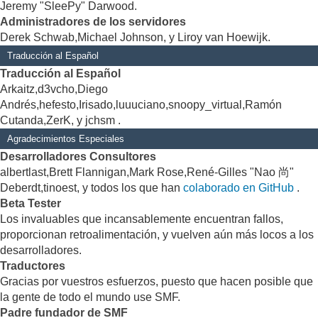
Jeremy "SleePy" Darwood.
Administradores de los servidores
Derek Schwab,Michael Johnson, y Liroy van Hoewijk.
Traducción al Español
Traducción al Español
Arkaitz,d3vcho,Diego
Andrés,hefesto,Irisado,luuuciano,snoopy_virtual,Ramón
Cutanda,ZerK, y jchsm .
Agradecimientos Especiales
Desarrolladores Consultores
albertlast,Brett Flannigan,Mark Rose,René-Gilles "Nao 尚"
Deberdt,tinoest, y todos los que han
colaborado en GitHub
.
Beta Tester
Los invaluables que incansablemente encuentran fallos,
proporcionan retroalimentación, y vuelven aún más locos a los
desarrolladores.
Traductores
Gracias por vuestros esfuerzos, puesto que hacen posible que
la gente de todo el mundo use SMF.
Padre fundador de SMF