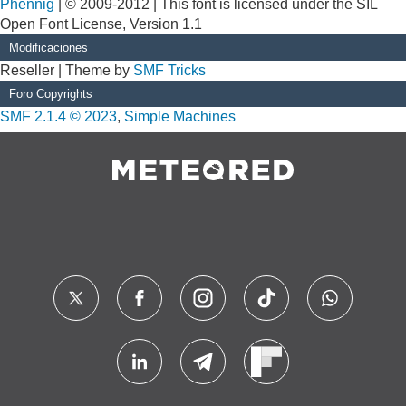
Phennig
| © 2009-2012 | This font is licensed under the SIL
Open Font License, Version 1.1
Modificaciones
Reseller | Theme by
SMF Tricks
Foro Copyrights
SMF 2.1.4 © 2023
,
Simple Machines