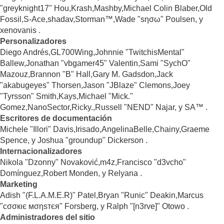
"greyknight17" Hou,Krash,Mashby,Michael Colin Blaber,Old
Fossil,S-Ace,shadav,Storman™,Wade "sησω" Poulsen, y
xenovanis .
Personalizadores
Diego Andrés,GL700Wing,Johnnie "TwitchisMental"
Ballew,Jonathan "vbgamer45" Valentin,Sami "SychO"
Mazouz,Brannon "B" Hall,Gary M. Gadsdon,Jack
"akabugeyes" Thorsen,Jason "JBlaze" Clemons,Joey
"Tyrsson" Smith,Kays,Michael "Mick."
Gomez,NanoSector,Ricky.,Russell "NEND" Najar, y SA™ .
Escritores de documentación
Michele "Illori" Davis,Irisado,AngelinaBelle,Chainy,Graeme
Spence, y Joshua "groundup" Dickerson .
Internacionalizadores
Nikola "Dzonny" Novaković,m4z,Francisco "d3vcho"
Domínguez,Robert Monden, y Relyana .
Marketing
Adish "(F.L.A.M.E.R)" Patel,Bryan "Runic" Deakin,Marcus
"cσσкιє мσηѕтєя" Forsberg, y Ralph "[n3rve]" Otowo .
Administradores del sitio