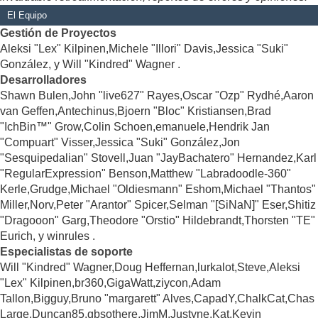
El Equipo
Gestión de Proyectos
Aleksi "Lex" Kilpinen,Michele "Illori" Davis,Jessica "Suki"
González, y Will "Kindred" Wagner .
Desarrolladores
Shawn Bulen,John "live627" Rayes,Oscar "Ozp" Rydhé,Aaron
van Geffen,Antechinus,Bjoern "Bloc" Kristiansen,Brad
"IchBin™" Grow,Colin Schoen,emanuele,Hendrik Jan
"Compuart" Visser,Jessica "Suki" González,Jon
"Sesquipedalian" Stovell,Juan "JayBachatero" Hernandez,Karl
"RegularExpression" Benson,Matthew "Labradoodle-360"
Kerle,Grudge,Michael "Oldiesmann" Eshom,Michael "Thantos"
Miller,Norv,Peter "Arantor" Spicer,Selman "[SiNaN]" Eser,Shitiz
"Dragooon" Garg,Theodore "Orstio" Hildebrandt,Thorsten "TE"
Eurich, y winrules .
Especialistas de soporte
Will "Kindred" Wagner,Doug Heffernan,lurkalot,Steve,Aleksi
"Lex" Kilpinen,br360,GigaWatt,ziycon,Adam
Tallon,Bigguy,Bruno "margarett" Alves,CapadY,ChalkCat,Chas
Large,Duncan85,gbsothere,JimM,Justyne,Kat,Kevin