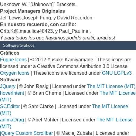
Unknown W. "[Unknown]" Brackets.
Project Managers Originales
Jeff Lewis,Joseph Fung, y David Recordon.
En nuestro recuerdo, con cariño:
Crip,K@,metallica48423, y Paul_Pauline .
Y para todos los que hayamos podido omitir, ¡gracias!
Software/Gráficos
Gráficos
Fugue Icons
| © 2012 Yusuke Kamiyamane | These icons are
licensed under a Creative Commons Attribution 3.0 License
Oxygen Icons
| These icons are licensed under
GNU LGPLv3
Software
JQuery
| © John Resig | Licensed under
The MIT License (MIT)
hoverIntent
| © Brian Cherne | Licensed under
The MIT License
(MIT)
SCEditor
| © Sam Clarke | Licensed under
The MIT License
(MIT)
animaDrag
| © Abel Mohler | Licensed under
The MIT License
(MIT)
jQuery Custom Scrollbar
| © Maciej Zubala | Licensed under