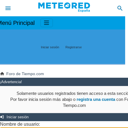
enú Principal
Iniciar sesión
Registrarse
Foro de Tiempo.com
¡Advertencia!
Solamente usuarios registrados tienen acceso a esta secci
Por favor inicia sesión más abajo o
registra una cuenta
con Fo
Tiempo.com
Iniciar sesión
Nombre de usuario: