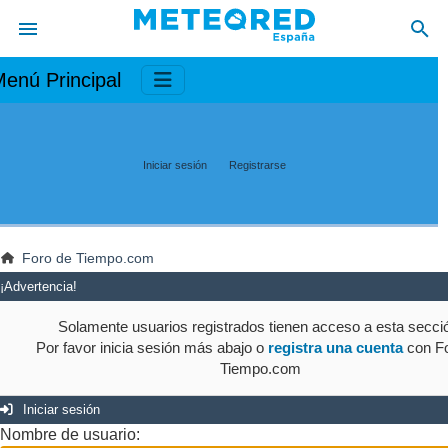
enú Principal
Iniciar sesión
Registrarse
Foro de Tiempo.com
¡Advertencia!
Solamente usuarios registrados tienen acceso a esta secci
Por favor inicia sesión más abajo o
registra una cuenta
con Fo
Tiempo.com
Iniciar sesión
Nombre de usuario: