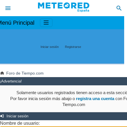
enú Principal
Iniciar sesión
Registrarse
Foro de Tiempo.com
¡Advertencia!
Solamente usuarios registrados tienen acceso a esta secci
Por favor inicia sesión más abajo o
registra una cuenta
con Fo
Tiempo.com
Iniciar sesión
Nombre de usuario: