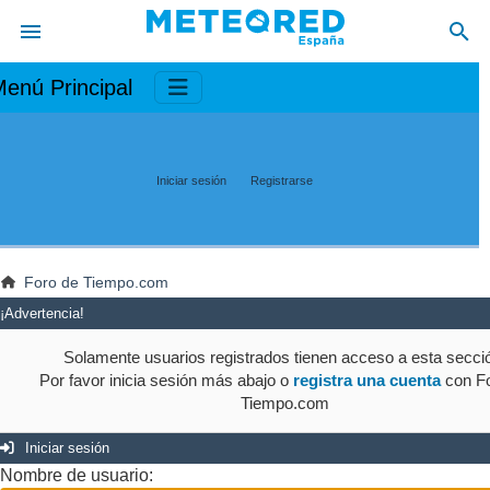
enú Principal
Iniciar sesión
Registrarse
Foro de Tiempo.com
¡Advertencia!
Solamente usuarios registrados tienen acceso a esta secci
Por favor inicia sesión más abajo o
registra una cuenta
con Fo
Tiempo.com
Iniciar sesión
Nombre de usuario: