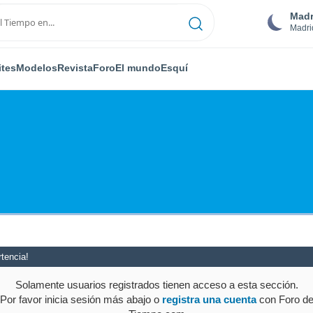
Madr
Madri
ites
Modelos
Revista
Foro
El mundo
Esquí
tencia!
Solamente usuarios registrados tienen acceso a esta sección.
Por favor inicia sesión más abajo o
registra una cuenta
con Foro d