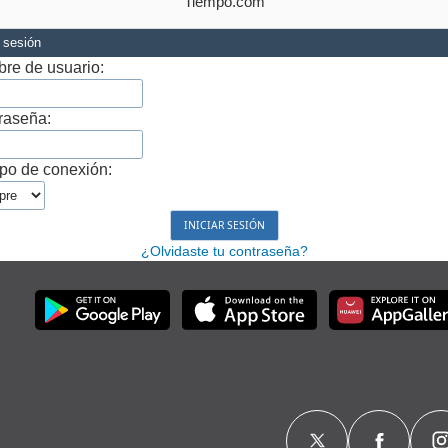
Tiempo.com
r sesión
re de usuario:
raseña:
po de conexión:
¿Olvidaste tu contraseña?