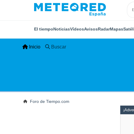
El tiempo
Noticias
Vídeos
Avisos
Radar
Mapas
Satél
Inicio
Buscar
Foro de Tiempo.com
¡Adver