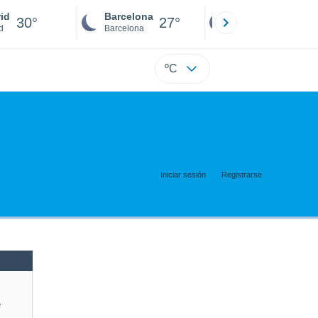
id
Barcelona
Sevilla
30°
27°
29°
d
Barcelona
Sevilla
ºC
Iniciar sesión
Registrarse
e