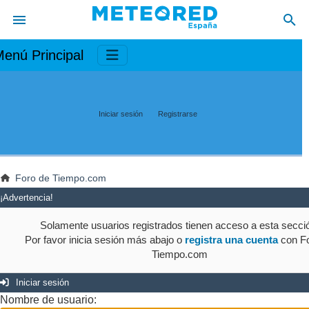
enú Principal
Iniciar sesión
Registrarse
Foro de Tiempo.com
¡Advertencia!
Solamente usuarios registrados tienen acceso a esta secci
Por favor inicia sesión más abajo o
registra una cuenta
con Fo
Tiempo.com
Iniciar sesión
Nombre de usuario: