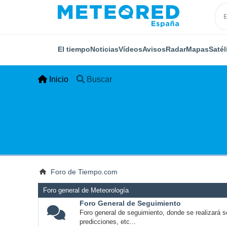
El tiempo
Noticias
Vídeos
Avisos
Radar
Mapas
Satél
Inicio
Buscar
Foro de Tiempo.com
Foro general de Meteorología
Foro General de Seguimiento
Foro general de seguimiento, donde se realizará s
predicciones, etc...