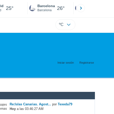
id
Barcelona
Sevilla
25°
26°
26°
d
Barcelona
Sevilla
ºC
Iniciar sesión
Registrarse
Re:Islas Canarias. Agost...
por
Texeda79
ajes
Hoy
a las 03:46:27 AM
emas