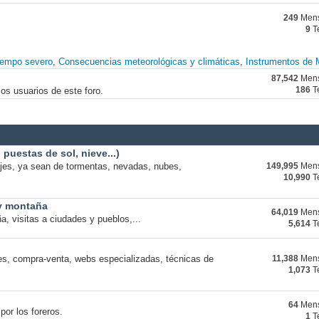
249
Mens
9
T
iempo severo
Consecuencias meteorológicas y climáticas
Instrumentos de 
87,542
Mens
os usuarios de este foro.
186
T
puestas de sol, nieve...)
ajes, ya sean de tormentas, nevadas, nubes,
149,995
Mens
10,990
T
 y montaña
64,019
Mens
a, visitas a ciudades y pueblos,...
5,614
T
s, compra-venta, webs especializadas, técnicas de
11,388
Mens
1,073
T
64
Mens
por los foreros.
1
T