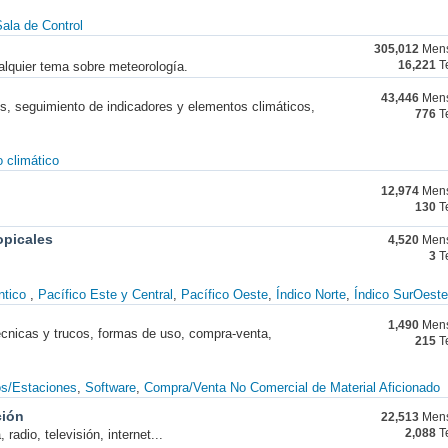
ala de Control
305,012
Mens
alquier tema sobre meteorología.
16,221
T
43,446
Mens
nes, seguimiento de indicadores y elementos climáticos,
776
T
 climático
12,974
Mens
130
T
opicales
4,520
Mens
3
T
ntico
Pacífico Este y Central
Pacífico Oeste
Índico Norte
Índico SurOeste
1,490
Mens
técnicas y trucos, formas de uso, compra-venta,
215
T
os/Estaciones
Software
Compra/Venta No Comercial de Material Aficionado
ción
22,513
Mens
radio, televisión, internet...
2,088
T