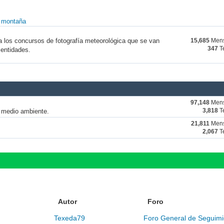
y montaña
a los concursos de fotografía meteorológica que se van
15,685
Mens
347
T
 entidades.
97,148
Mens
y medio ambiente.
3,818
T
21,811
Mens
2,067
T
Autor
Foro
Texeda79
Foro General de Seguimi