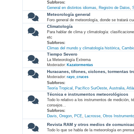
Subforos
General en distintos idiomas
Registro de Datos
S
Meteorología general
Foro general de meteorología, donde se tratará cu
Climatología
Para hablar de clima y climatología: clasificacio
etc
Subforos
Climas del mundo y climatología histórica
Cambio
Tiempo Severo
La Meteorología Extrema
Moderador:
Kazatormentas
Huracanes, tifones, ciclones, tormentas tr
Moderador:
rayo_cruces
Subforos
Teoría Tropical
Pacífico SurOeste
Australia
Atlá
Técnica e instrumentos meteorológicos
Todo lo relativo a los instrumentos de medición, 
consejos...
Subforos
Davis
Oregon
PCE
Lacrosse
Otros Instrument
Revista RAM y otros medios de comunica
Todo lo que se habla de la meteorología en prensa, 