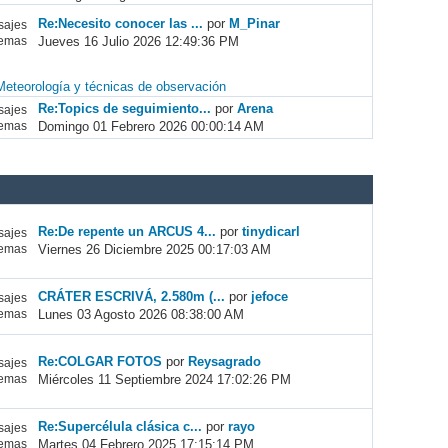
Re:Necesito conocer las ...
por
M_Pinar
ajes
Jueves 16 Julio 2026 12:49:36 PM
emas
Meteorología y técnicas de observación
Re:Topics de seguimiento...
por
Arena
ajes
Domingo 01 Febrero 2026 00:00:14 AM
emas
Re:De repente un ARCUS 4...
por
tinydicarl
ajes
Viernes 26 Diciembre 2025 00:17:03 AM
emas
CRÁTER ESCRIVÁ, 2.580m (...
por
jefoce
ajes
Lunes 03 Agosto 2026 08:38:00 AM
emas
Re:COLGAR FOTOS
por
Reysagrado
ajes
Miércoles 11 Septiembre 2024 17:02:26 PM
emas
Re:Supercélula clásica c...
por
rayo
ajes
Martes 04 Febrero 2025 17:15:14 PM
emas