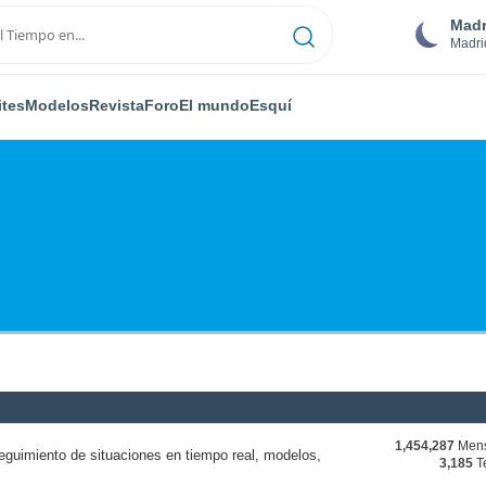
Madr
Madri
ites
Modelos
Revista
Foro
El mundo
Esquí
1,454,287
Mens
eguimiento de situaciones en tiempo real, modelos,
3,185
T