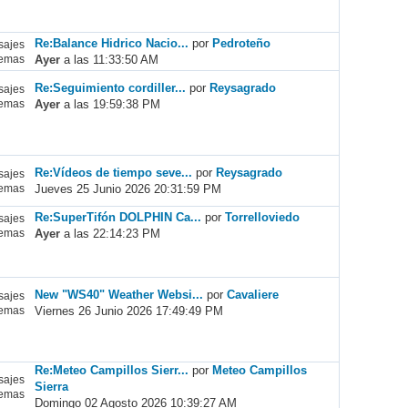
Re:Balance Hidrico Nacio...
por
Pedroteño
ajes
Ayer
a las 11:33:50 AM
emas
Re:Seguimiento cordiller...
por
Reysagrado
ajes
Ayer
a las 19:59:38 PM
emas
Re:Vídeos de tiempo seve...
por
Reysagrado
ajes
Jueves 25 Junio 2026 20:31:59 PM
emas
Re:SuperTifón DOLPHIN Ca...
por
Torrelloviedo
ajes
Ayer
a las 22:14:23 PM
emas
New "WS40" Weather Websi...
por
Cavaliere
ajes
Viernes 26 Junio 2026 17:49:49 PM
emas
Re:Meteo Campillos Sierr...
por
Meteo Campillos
ajes
Sierra
emas
Domingo 02 Agosto 2026 10:39:27 AM