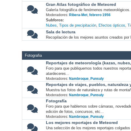
Gran Atlas fotográfico de Meteored
Galería fotográfica de fenómenos meteorológicos.
Moderadores:
Ribera-Met
,
febrero 1956
Subforos
Nubes
Tipos de precipitación
Efectos ópticos
T
Sala de lectura
Recopilación de los mejores asuntos creados por l
Fotografia
Reportajes de meteorología (kazas, nubes, 
Foro para que publiquemos todos nuestros report
atardeceres...
Moderadores:
Nambroque
,
Punsuly
Reportajes de viajes, pueblos, naturaleza
Muestra tus fotos de naturaleza y rutas de montañ
Moderadores:
Nambroque
,
Punsuly
Fotografía
Foro para que hablemos sobre cámaras, novedade
edición de fotos, concursos, etc...
Moderadores:
Nambroque
,
Punsuly
Los mejores reportajes de Meteored
Una selección de los mejores reportajes colgados 