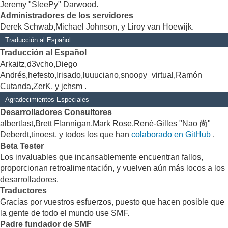
Jeremy "SleePy" Darwood.
Administradores de los servidores
Derek Schwab,Michael Johnson, y Liroy van Hoewijk.
Traducción al Español
Traducción al Español
Arkaitz,d3vcho,Diego
Andrés,hefesto,Irisado,luuuciano,snoopy_virtual,Ramón
Cutanda,ZerK, y jchsm .
Agradecimientos Especiales
Desarrolladores Consultores
albertlast,Brett Flannigan,Mark Rose,René-Gilles "Nao 尚"
Deberdt,tinoest, y todos los que han
colaborado en GitHub
.
Beta Tester
Los invaluables que incansablemente encuentran fallos,
proporcionan retroalimentación, y vuelven aún más locos a los
desarrolladores.
Traductores
Gracias por vuestros esfuerzos, puesto que hacen posible que
la gente de todo el mundo use SMF.
Padre fundador de SMF