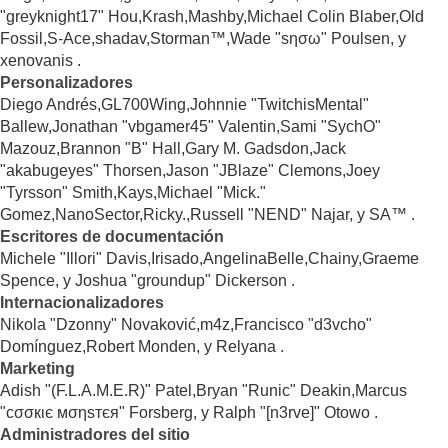
"greyknight17" Hou,Krash,Mashby,Michael Colin Blaber,Old
Fossil,S-Ace,shadav,Storman™,Wade "sησω" Poulsen, y
xenovanis .
Personalizadores
Diego Andrés,GL700Wing,Johnnie "TwitchisMental"
Ballew,Jonathan "vbgamer45" Valentin,Sami "SychO"
Mazouz,Brannon "B" Hall,Gary M. Gadsdon,Jack
"akabugeyes" Thorsen,Jason "JBlaze" Clemons,Joey
"Tyrsson" Smith,Kays,Michael "Mick."
Gomez,NanoSector,Ricky.,Russell "NEND" Najar, y SA™ .
Escritores de documentación
Michele "Illori" Davis,Irisado,AngelinaBelle,Chainy,Graeme
Spence, y Joshua "groundup" Dickerson .
Internacionalizadores
Nikola "Dzonny" Novaković,m4z,Francisco "d3vcho"
Domínguez,Robert Monden, y Relyana .
Marketing
Adish "(F.L.A.M.E.R)" Patel,Bryan "Runic" Deakin,Marcus
"cσσкιє мσηѕтєя" Forsberg, y Ralph "[n3rve]" Otowo .
Administradores del sitio