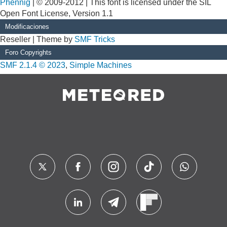
Phennig
| © 2009-2012 | This font is licensed under the SIL
Open Font License, Version 1.1
Modificaciones
Reseller | Theme by
SMF Tricks
Foro Copyrights
SMF 2.1.4 © 2023
,
Simple Machines