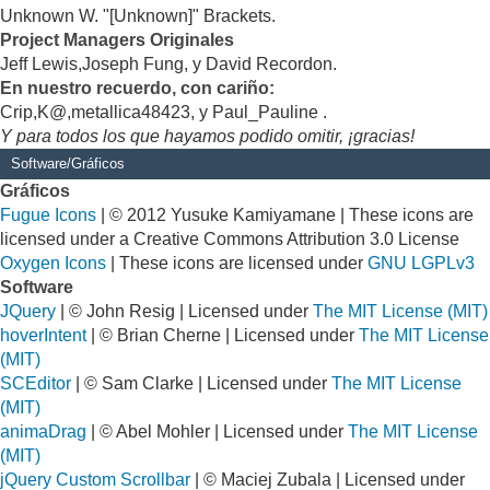
Unknown W. "[Unknown]" Brackets.
Project Managers Originales
Jeff Lewis,Joseph Fung, y David Recordon.
En nuestro recuerdo, con cariño:
Crip,K@,metallica48423, y Paul_Pauline .
Y para todos los que hayamos podido omitir, ¡gracias!
Software/Gráficos
Gráficos
Fugue Icons
| © 2012 Yusuke Kamiyamane | These icons are
licensed under a Creative Commons Attribution 3.0 License
Oxygen Icons
| These icons are licensed under
GNU LGPLv3
Software
JQuery
| © John Resig | Licensed under
The MIT License (MIT)
hoverIntent
| © Brian Cherne | Licensed under
The MIT License
(MIT)
SCEditor
| © Sam Clarke | Licensed under
The MIT License
(MIT)
animaDrag
| © Abel Mohler | Licensed under
The MIT License
(MIT)
jQuery Custom Scrollbar
| © Maciej Zubala | Licensed under