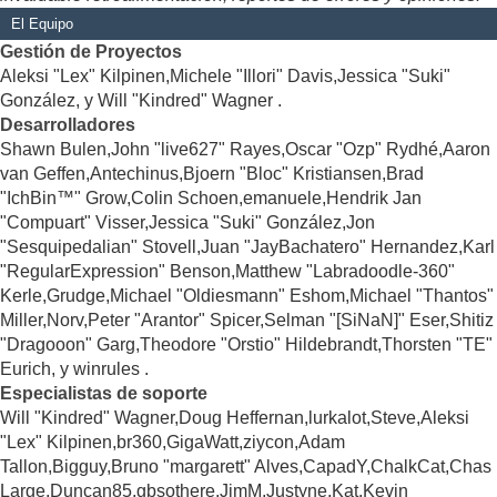
El Equipo
Gestión de Proyectos
Aleksi "Lex" Kilpinen,Michele "Illori" Davis,Jessica "Suki"
González, y Will "Kindred" Wagner .
Desarrolladores
Shawn Bulen,John "live627" Rayes,Oscar "Ozp" Rydhé,Aaron
van Geffen,Antechinus,Bjoern "Bloc" Kristiansen,Brad
"IchBin™" Grow,Colin Schoen,emanuele,Hendrik Jan
"Compuart" Visser,Jessica "Suki" González,Jon
"Sesquipedalian" Stovell,Juan "JayBachatero" Hernandez,Karl
"RegularExpression" Benson,Matthew "Labradoodle-360"
Kerle,Grudge,Michael "Oldiesmann" Eshom,Michael "Thantos"
Miller,Norv,Peter "Arantor" Spicer,Selman "[SiNaN]" Eser,Shitiz
"Dragooon" Garg,Theodore "Orstio" Hildebrandt,Thorsten "TE"
Eurich, y winrules .
Especialistas de soporte
Will "Kindred" Wagner,Doug Heffernan,lurkalot,Steve,Aleksi
"Lex" Kilpinen,br360,GigaWatt,ziycon,Adam
Tallon,Bigguy,Bruno "margarett" Alves,CapadY,ChalkCat,Chas
Large,Duncan85,gbsothere,JimM,Justyne,Kat,Kevin