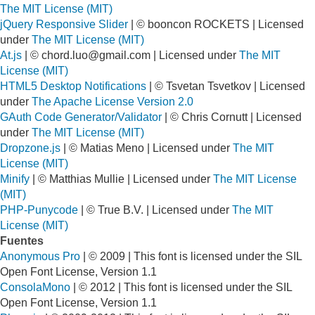
The MIT License (MIT)
jQuery Responsive Slider
| © booncon ROCKETS | Licensed
under
The MIT License (MIT)
At.js
| ©
chord.luo@gmail.com
| Licensed under
The MIT
License (MIT)
HTML5 Desktop Notifications
| © Tsvetan Tsvetkov | Licensed
under
The Apache License Version 2.0
GAuth Code Generator/Validator
| © Chris Cornutt | Licensed
under
The MIT License (MIT)
Dropzone.js
| © Matias Meno | Licensed under
The MIT
License (MIT)
Minify
| © Matthias Mullie | Licensed under
The MIT License
(MIT)
PHP-Punycode
| © True B.V. | Licensed under
The MIT
License (MIT)
Fuentes
Anonymous Pro
| © 2009 | This font is licensed under the SIL
Open Font License, Version 1.1
ConsolaMono
| © 2012 | This font is licensed under the SIL
Open Font License, Version 1.1