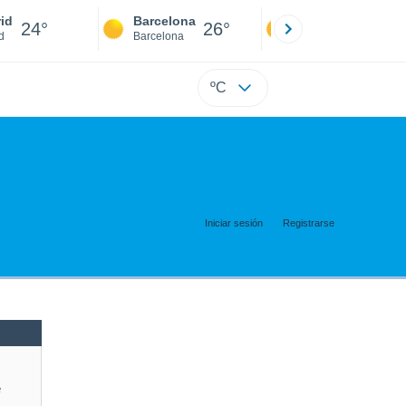
id
Barcelona
Sevilla
24°
26°
23°
d
Barcelona
Sevilla
ºC
Iniciar sesión
Registrarse
e