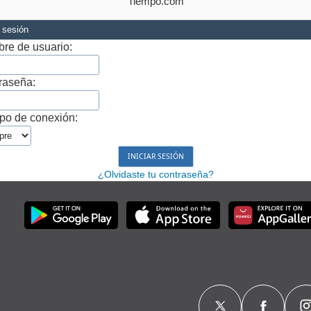
Tiempo.com
r sesión
re de usuario:
raseña:
po de conexión:
¿Olvidaste tu contraseña?