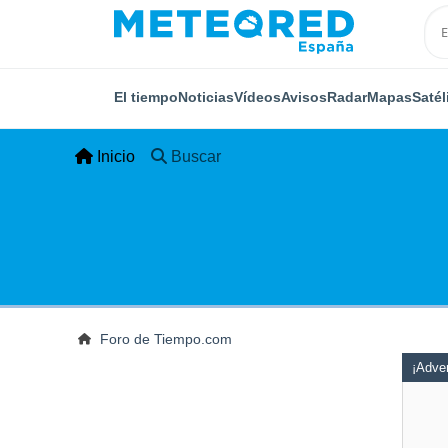
El tiempo
Noticias
Vídeos
Avisos
Radar
Mapas
Satél
Inicio
Buscar
Foro de Tiempo.com
¡Adver