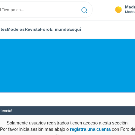
Madr
Madri
ites
Modelos
Revista
Foro
El mundo
Esquí
tencia!
Solamente usuarios registrados tienen acceso a esta sección.
Por favor inicia sesión más abajo o
registra una cuenta
con Foro d