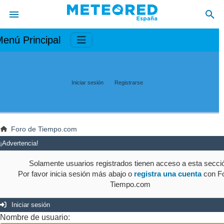
enú Principal
Iniciar sesión
Registrarse
Foro de Tiempo.com
¡Advertencia!
Solamente usuarios registrados tienen acceso a esta secci
Por favor inicia sesión más abajo o
registra una cuenta
con Fo
Tiempo.com
Iniciar sesión
Nombre de usuario: