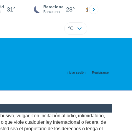
id
Barcelona
Sevilla
31°
28°
28°
d
Barcelona
Sevilla
ºC
Iniciar sesión
Registrarse
usivo, vulgar, con incitación al odio, intimidatorio,
 que viole cualquier ley internacional o federal de
ted sea el propietario de los derechos o tenga el