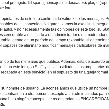
material protegido. El spam (mensajes no deseados), plagio (re
te foro.
propietarios de este foro confirmar la validez de los mensajes.
sables de su contenido. No garantizamos la exactitud, integrid
autor, y no necesariamente las opiniones de este foro, su Staff, 
censurable a notificarlo a un administrador o un moderador del 
urable, dentro de un período de tiempo razonable, si determina
r capaces de eliminar o modificar mensajes particulares de mane
nido de los mensajes que publica. Además, está de acuerdo en 
ado con este foro, su Staff, y sus subsidiarios. Los propietarios
a recabada en este servicio) en el supuesto de una queja forma
egir su nombre de usuario. Le aconsejamos que utilice un nombr
su contraseña a otra persona excepto a un administrador, para 
rsona bajo ningún concepto. Le recomendamos ENCARECIDAME
ta.