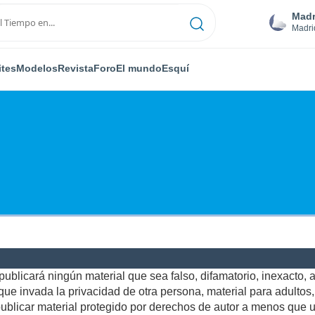
Madr
Madri
ites
Modelos
Revista
Foro
El mundo
Esquí
ublicará ningún material que sea falso, difamatorio, inexacto, ab
e invada la privacidad de otra persona, material para adultos, o
blicar material protegido por derechos de autor a menos que us