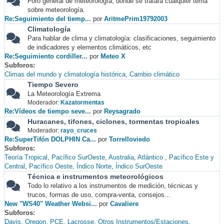
Foro general de meteorología, donde se tratará cualquier tema
sobre meteorología.
Re:Seguimiento del tiemp...
por
AritmePrim19792003
Climatología
Para hablar de clima y climatología: clasificaciones, seguimiento
de indicadores y elementos climáticos, etc
Re:Seguimiento cordiller...
por
Meteo X
Subforos
Climas del mundo y climatología histórica
Cambio climático
Tiempo Severo
La Meteorología Extrema
Moderador:
Kazatormentas
Re:Vídeos de tiempo seve...
por
Reysagrado
Huracanes, tifones, ciclones, tormentas tropicales
Moderador:
rayo_cruces
Re:SuperTifón DOLPHIN Ca...
por
Torrelloviedo
Subforos
Teoría Tropical
Pacífico SurOeste
Australia
Atlántico
Pacífico Este y
Central
Pacífico Oeste
Índico Norte
Índico SurOeste
Técnica e instrumentos meteorológicos
Todo lo relativo a los instrumentos de medición, técnicas y
trucos, formas de uso, compra-venta, consejos...
New "WS40" Weather Websi...
por
Cavaliere
Subforos
Davis
Oregon
PCE
Lacrosse
Otros Instrumentos/Estaciones