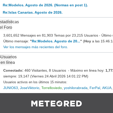
Re:Modelos. Agosto de 2026. (Normas en post 1).
Re:Islas Canarias. Agosto de 2026.
stadísticas
el Foro
3,601,652 Mensajes en 81,903 Temas por 23,215 Usuarios - Último 
Último mensaje:
"
Re:Modelos. Agosto de 20...
"
(
Hoy
a las 15:46:
Ver los mensajes más recientes del foro.
Usuarios
en línea
Conectado:
460 Visitantes, 8 Usuarios - Máximo en linea hoy:
1,77
siempre: 19,147 (Viernes 24 Abril 2026 14:01:22 PM)
Usuarios activos en los últimos 15 minutos:
JUNIO63
,
JoseViktorio
,
Torrelloviedo
,
yoshilorabrada
,
FerPal
,
AKUA