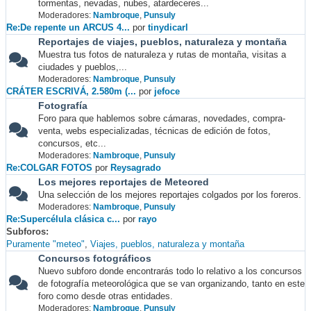
tormentas, nevadas, nubes, atardeceres...
Moderadores:
Nambroque
,
Punsuly
Re:De repente un ARCUS 4...
por
tinydicarl
Reportajes de viajes, pueblos, naturaleza y montaña
Muestra tus fotos de naturaleza y rutas de montaña, visitas a
ciudades y pueblos,...
Moderadores:
Nambroque
,
Punsuly
CRÁTER ESCRIVÁ, 2.580m (...
por
jefoce
Fotografía
Foro para que hablemos sobre cámaras, novedades, compra-
venta, webs especializadas, técnicas de edición de fotos,
concursos, etc...
Moderadores:
Nambroque
,
Punsuly
Re:COLGAR FOTOS
por
Reysagrado
Los mejores reportajes de Meteored
Una selección de los mejores reportajes colgados por los foreros.
Moderadores:
Nambroque
,
Punsuly
Re:Supercélula clásica c...
por
rayo
Subforos
Puramente "meteo"
Viajes, pueblos, naturaleza y montaña
Concursos fotográficos
Nuevo subforo donde encontrarás todo lo relativo a los concursos
de fotografía meteorológica que se van organizando, tanto en este
foro como desde otras entidades.
Moderadores:
Nambroque
,
Punsuly