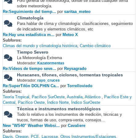
Foro general de meteorología, donde se tratará cualquier tema
sobre meteorología.
Re:Seguimiento del tiemp...
por
saritaa_meteo
Climatología
Para hablar de clima y climatología: clasificaciones, seguimiento
de indicadores y elementos climáticos, etc
Re:Hay una estadística m...
por
Meteo X
Subforos
Climas del mundo y climatología histórica
Cambio climático
Tiempo Severo
La Meteorología Extrema
Moderador:
Kazatormentas
Re:Vídeos de tiempo seve...
por
Reysagrado
Huracanes, tifones, ciclones, tormentas tropicales
Moderador:
rayo_cruces
Re:SuperTifón DOLPHIN Ca...
por
Torrelloviedo
Subforos
Teoría Tropical
Pacífico SurOeste
Australia
Atlántico
Pacífico Este y
Central
Pacífico Oeste
Índico Norte
Índico SurOeste
Técnica e instrumentos meteorológicos
Todo lo relativo a los instrumentos de medición, técnicas y
trucos, formas de uso, compra-venta, consejos...
New "WS40" Weather Websi...
por
Cavaliere
Subforos
Davis
Oregon
PCE
Lacrosse
Otros Instrumentos/Estaciones