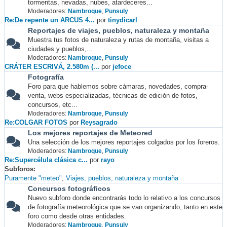
tormentas, nevadas, nubes, atardeceres...
Moderadores:
Nambroque
,
Punsuly
Re:De repente un ARCUS 4...
por
tinydicarl
Reportajes de viajes, pueblos, naturaleza y montaña
Muestra tus fotos de naturaleza y rutas de montaña, visitas a
ciudades y pueblos,...
Moderadores:
Nambroque
,
Punsuly
CRÁTER ESCRIVÁ, 2.580m (...
por
jefoce
Fotografía
Foro para que hablemos sobre cámaras, novedades, compra-
venta, webs especializadas, técnicas de edición de fotos,
concursos, etc...
Moderadores:
Nambroque
,
Punsuly
Re:COLGAR FOTOS
por
Reysagrado
Los mejores reportajes de Meteored
Una selección de los mejores reportajes colgados por los foreros.
Moderadores:
Nambroque
,
Punsuly
Re:Supercélula clásica c...
por
rayo
Subforos
Puramente "meteo"
Viajes, pueblos, naturaleza y montaña
Concursos fotográficos
Nuevo subforo donde encontrarás todo lo relativo a los concursos
de fotografía meteorológica que se van organizando, tanto en este
foro como desde otras entidades.
Moderadores:
Nambroque
,
Punsuly