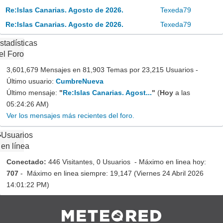
Re:Islas Canarias. Agosto de 2026.
Texeda79
Re:Islas Canarias. Agosto de 2026.
Texeda79
stadísticas
el Foro
3,601,679 Mensajes en 81,903 Temas por 23,215 Usuarios -
Último usuario:
CumbreNueva
Último mensaje:
"
Re:Islas Canarias. Agost...
"
(
Hoy
a las
05:24:26 AM)
Ver los mensajes más recientes del foro.
Usuarios
en línea
Conectado:
446 Visitantes, 0 Usuarios - Máximo en linea hoy:
707
- Máximo en linea siempre: 19,147 (Viernes 24 Abril 2026
14:01:22 PM)