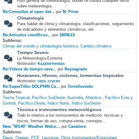
Foro general de meteorología, donde se tratará cualquier tema
sobre meteorología.
Re:Consultas al open dat...
por
M_Pinar
Climatología
Para hablar de clima y climatología: clasificaciones, seguimiento
de indicadores y elementos climáticos, etc
Re:Articulos científicos...
por
180961X
Subforos
Climas del mundo y climatología histórica
Cambio climático
Tiempo Severo
La Meteorología Extrema
Moderador:
Kazatormentas
Re:Vídeos de tiempo seve...
por
Reysagrado
Huracanes, tifones, ciclones, tormentas tropicales
Moderador:
rayo_cruces
Re:SuperTifón DOLPHIN Ca...
por
Torrelloviedo
Subforos
Teoría Tropical
Pacífico SurOeste
Australia
Atlántico
Pacífico Este y
Central
Pacífico Oeste
Índico Norte
Índico SurOeste
Técnica e instrumentos meteorológicos
Todo lo relativo a los instrumentos de medición, técnicas y
trucos, formas de uso, compra-venta, consejos...
New "WS40" Weather Websi...
por
Cavaliere
Subforos
Davis
Oregon
PCE
Lacrosse
Otros Instrumentos/Estaciones