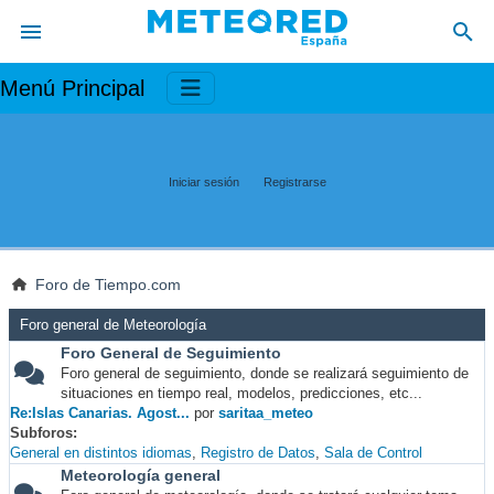
Menú Principal
Iniciar sesión
Registrarse
Foro de Tiempo.com
Foro general de Meteorología
Foro General de Seguimiento
Foro general de seguimiento, donde se realizará seguimiento de
situaciones en tiempo real, modelos, predicciones, etc...
Re:Islas Canarias. Agost...
por
saritaa_meteo
Subforos
General en distintos idiomas
Registro de Datos
Sala de Control
Meteorología general