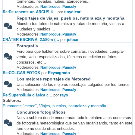
tormentas, nevadas, nubes, atardeceres...
Moderadores:
Nambroque
,
Punsuly
Re:De repente un ARCUS 4...
por
tinydicarl
Reportajes de viajes, pueblos, naturaleza y montaña
Muestra tus fotos de naturaleza y rutas de montaña, visitas a
ciudades y pueblos,...
Moderadores:
Nambroque
,
Punsuly
CRÁTER ESCRIVÁ, 2.580m (...
por
jefoce
Fotografía
Foro para que hablemos sobre cámaras, novedades, compra-
venta, webs especializadas, técnicas de edición de fotos,
concursos, etc...
Moderadores:
Nambroque
,
Punsuly
Re:COLGAR FOTOS
por
Reysagrado
Los mejores reportajes de Meteored
Una selección de los mejores reportajes colgados por los foreros.
Moderadores:
Nambroque
,
Punsuly
Re:Supercélula clásica c...
por
rayo
Subforos
Puramente "meteo"
Viajes, pueblos, naturaleza y montaña
Concursos fotográficos
Nuevo subforo donde encontrarás todo lo relativo a los concursos
de fotografía meteorológica que se van organizando, tanto en este
foro como desde otras entidades.
Moderadores:
Nambroque
,
Punsuly