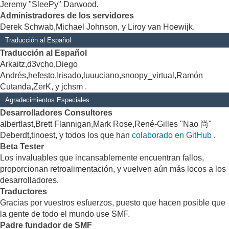
Jeremy "SleePy" Darwood.
Administradores de los servidores
Derek Schwab,Michael Johnson, y Liroy van Hoewijk.
Traducción al Español
Traducción al Español
Arkaitz,d3vcho,Diego
Andrés,hefesto,Irisado,luuuciano,snoopy_virtual,Ramón
Cutanda,ZerK, y jchsm .
Agradecimientos Especiales
Desarrolladores Consultores
albertlast,Brett Flannigan,Mark Rose,René-Gilles "Nao 尚"
Deberdt,tinoest, y todos los que han
colaborado en GitHub
.
Beta Tester
Los invaluables que incansablemente encuentran fallos,
proporcionan retroalimentación, y vuelven aún más locos a los
desarrolladores.
Traductores
Gracias por vuestros esfuerzos, puesto que hacen posible que
la gente de todo el mundo use SMF.
Padre fundador de SMF