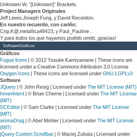
Unknown W. "[Unknown]" Brackets.
Project Managers Originales
Jeff Lewis,Joseph Fung, y David Recordon.
En nuestro recuerdo, con cariño:
Crip,K@,metallica48423, y Paul_Pauline .
Y para todos los que hayamos podido omitir, ¡gracias!
Software/Gráficos
Gráficos
Fugue Icons
| © 2012 Yusuke Kamiyamane | These icons are
licensed under a Creative Commons Attribution 3.0 License
Oxygen Icons
| These icons are licensed under
GNU LGPLv3
Software
JQuery
| © John Resig | Licensed under
The MIT License (MIT)
hoverIntent
| © Brian Cherne | Licensed under
The MIT License
(MIT)
SCEditor
| © Sam Clarke | Licensed under
The MIT License
(MIT)
animaDrag
| © Abel Mohler | Licensed under
The MIT License
(MIT)
jQuery Custom Scrollbar
| © Maciej Zubala | Licensed under