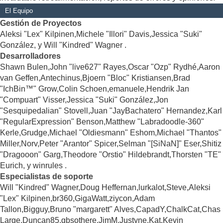
El Equipo
Gestión de Proyectos
Aleksi "Lex" Kilpinen,Michele "Illori" Davis,Jessica "Suki"
González, y Will "Kindred" Wagner .
Desarrolladores
Shawn Bulen,John "live627" Rayes,Oscar "Ozp" Rydhé,Aaron
van Geffen,Antechinus,Bjoern "Bloc" Kristiansen,Brad
"IchBin™" Grow,Colin Schoen,emanuele,Hendrik Jan
"Compuart" Visser,Jessica "Suki" González,Jon
"Sesquipedalian" Stovell,Juan "JayBachatero" Hernandez,Karl
"RegularExpression" Benson,Matthew "Labradoodle-360"
Kerle,Grudge,Michael "Oldiesmann" Eshom,Michael "Thantos"
Miller,Norv,Peter "Arantor" Spicer,Selman "[SiNaN]" Eser,Shitiz
"Dragooon" Garg,Theodore "Orstio" Hildebrandt,Thorsten "TE"
Eurich, y winrules .
Especialistas de soporte
Will "Kindred" Wagner,Doug Heffernan,lurkalot,Steve,Aleksi
"Lex" Kilpinen,br360,GigaWatt,ziycon,Adam
Tallon,Bigguy,Bruno "margarett" Alves,CapadY,ChalkCat,Chas
Large,Duncan85,gbsothere,JimM,Justyne,Kat,Kevin