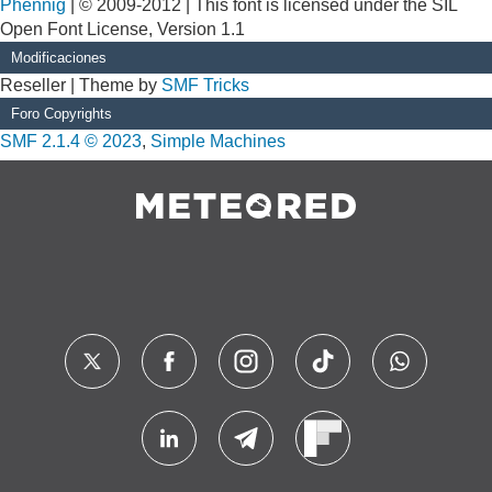
Phennig
| © 2009-2012 | This font is licensed under the SIL
Open Font License, Version 1.1
Modificaciones
Reseller | Theme by
SMF Tricks
Foro Copyrights
SMF 2.1.4 © 2023
,
Simple Machines