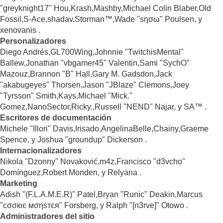
"greyknight17" Hou,Krash,Mashby,Michael Colin Blaber,Old
Fossil,S-Ace,shadav,Storman™,Wade "sησω" Poulsen, y
xenovanis .
Personalizadores
Diego Andrés,GL700Wing,Johnnie "TwitchisMental"
Ballew,Jonathan "vbgamer45" Valentin,Sami "SychO"
Mazouz,Brannon "B" Hall,Gary M. Gadsdon,Jack
"akabugeyes" Thorsen,Jason "JBlaze" Clemons,Joey
"Tyrsson" Smith,Kays,Michael "Mick."
Gomez,NanoSector,Ricky.,Russell "NEND" Najar, y SA™ .
Escritores de documentación
Michele "Illori" Davis,Irisado,AngelinaBelle,Chainy,Graeme
Spence, y Joshua "groundup" Dickerson .
Internacionalizadores
Nikola "Dzonny" Novaković,m4z,Francisco "d3vcho"
Domínguez,Robert Monden, y Relyana .
Marketing
Adish "(F.L.A.M.E.R)" Patel,Bryan "Runic" Deakin,Marcus
"cσσкιє мσηѕтєя" Forsberg, y Ralph "[n3rve]" Otowo .
Administradores del sitio