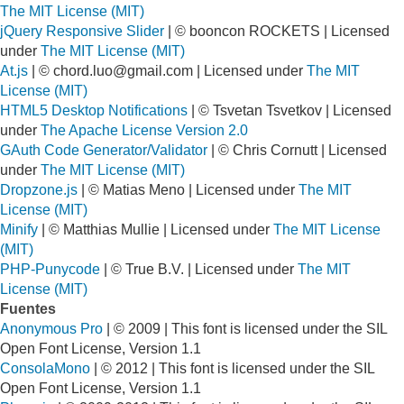
The MIT License (MIT)
jQuery Responsive Slider
| © booncon ROCKETS | Licensed
under
The MIT License (MIT)
At.js
| ©
chord.luo@gmail.com
| Licensed under
The MIT
License (MIT)
HTML5 Desktop Notifications
| © Tsvetan Tsvetkov | Licensed
under
The Apache License Version 2.0
GAuth Code Generator/Validator
| © Chris Cornutt | Licensed
under
The MIT License (MIT)
Dropzone.js
| © Matias Meno | Licensed under
The MIT
License (MIT)
Minify
| © Matthias Mullie | Licensed under
The MIT License
(MIT)
PHP-Punycode
| © True B.V. | Licensed under
The MIT
License (MIT)
Fuentes
Anonymous Pro
| © 2009 | This font is licensed under the SIL
Open Font License, Version 1.1
ConsolaMono
| © 2012 | This font is licensed under the SIL
Open Font License, Version 1.1