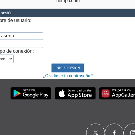
Tiempo.com
r sesión
re de usuario:
raseña:
po de conexión:
¿Olvidaste tu contraseña?