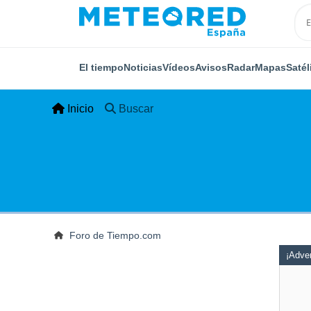
El tiempo
Noticias
Vídeos
Avisos
Radar
Mapas
Satél
Inicio
Buscar
Foro de Tiempo.com
¡Adver