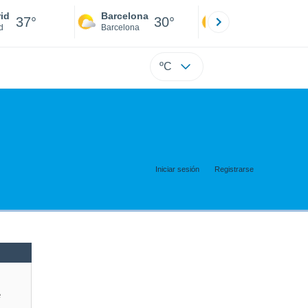
id
Barcelona
Sevilla
37°
30°
40°
d
Barcelona
Sevilla
ºC
Iniciar sesión
Registrarse
e