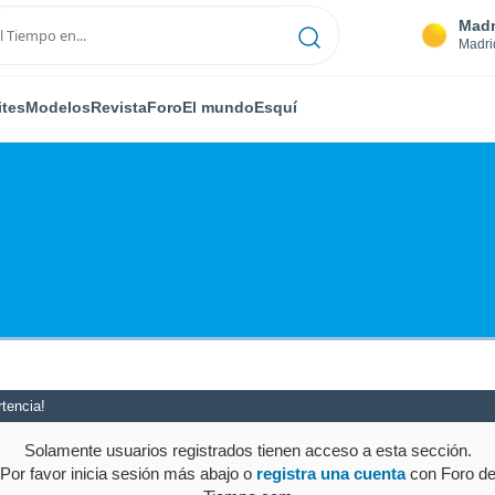
Madr
Madri
ites
Modelos
Revista
Foro
El mundo
Esquí
tencia!
Solamente usuarios registrados tienen acceso a esta sección.
Por favor inicia sesión más abajo o
registra una cuenta
con Foro d