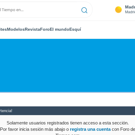
Madr
Madri
ites
Modelos
Revista
Foro
El mundo
Esquí
tencia!
Solamente usuarios registrados tienen acceso a esta sección.
Por favor inicia sesión más abajo o
registra una cuenta
con Foro d