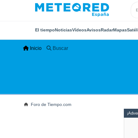
El tiempo
Noticias
Vídeos
Avisos
Radar
Mapas
Satél
Inicio
Buscar
Foro de Tiempo.com
¡Adver