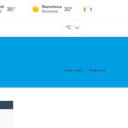
id
Barcelona
Sevilla
36°
30°
38°
d
Barcelona
Sevilla
ºC
Iniciar sesión
Registrarse
e