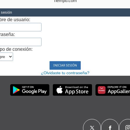
Tiempo.com
r sesión
re de usuario:
raseña:
po de conexión:
¿Olvidaste tu contraseña?