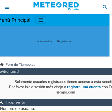
enú Principal
Iniciar sesión
Registrarse
Foro de Tiempo.com
¡Advertencia!
Solamente usuarios registrados tienen acceso a esta secci
Por favor inicia sesión más abajo o
registra una cuenta
con Fo
Tiempo.com
Iniciar sesión
Nombre de usuario: